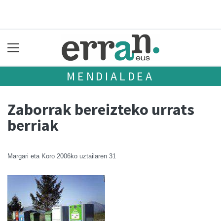
MENDIALDEA
Zaborrak bereizteko urrats
berriak
Margari eta Koro
2006ko uztailaren 31