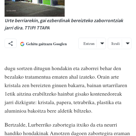
Urte berriarekin, gai ezberdinak bereizteko zaborrontziak
jarri dira. TTIPI TTAPA
Entzun
Itzuli
Gehitu gaitzazu Googlen
dugu sortzen ditugun hondakin eta zaborrei behar den
bezalako tratamentua ematen ahal izateko. Orain arte
kristala zen bereizten ginuen bakarra, bainan urtarrilaren
1etik aitzina erabiltzeko hainbat gisako kontenedoreak
jarri dizkigute: kristala, papera, tetrabrika, plastika eta
aluminioa bakoitza bere aldetik biltzeko.
Bertzalde, Lurberriko zabortegia itxiko da eta neurri
handiko hondakinak Amotzen dagoen zabortegira eraman