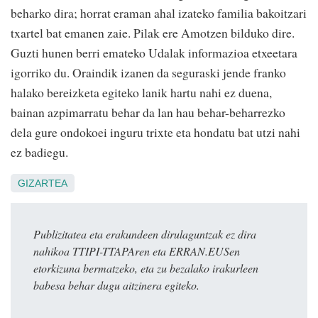
beharko dira; horrat eraman ahal izateko familia bakoitzari
txartel bat emanen zaie. Pilak ere Amotzen bilduko dire.
Guzti hunen berri emateko Udalak informazioa etxeetara
igorriko du. Oraindik izanen da seguraski jende franko
halako bereizketa egiteko lanik hartu nahi ez duena,
bainan azpimarratu behar da lan hau behar-beharrezko
dela gure ondokoei inguru trixte eta hondatu bat utzi nahi
ez badiegu.
GIZARTEA
Publizitatea eta erakundeen dirulaguntzak ez dira
nahikoa TTIPI-TTAPAren eta ERRAN.EUSen
etorkizuna bermatzeko, eta zu bezalako irakurleen
babesa behar dugu aitzinera egiteko.