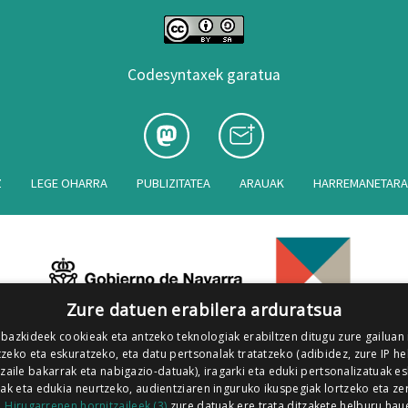
Codesyntaxek garatua
Z
LEGE OHARRA
PUBLIZITATEA
ARAUAK
HARREMANETAR
Zure datuen erabilera arduratsua
 bazkideek cookieak eta antzeko teknologiak erabiltzen ditugu zure gailuan
zeko eta eskuratzeko, eta datu pertsonalak tratatzeko (adibidez, zure IP he
tzaile bakarrak eta nabigazio-datuak), iragarki eta eduki pertsonalizatuak e
iak eta edukia neurtzeko, audientziaren inguruko ikuspegiak lortzeko eta ze
.
Hirugarrenen hornitzaileek (3)
zure datuak ere trata ditzakete helburu hau