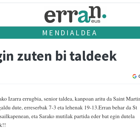
MENDIALDEA
in zuten bi taldeek
ako Izarra errugbia, senior taldea, kanpoan aritu da Saint Marti
galdu dute, erreserbak 7-3 eta lehenak 19-13.Erran behar da St
sailkapenean, eta Sarako mutilak partida eder bat egin dutela
k!!