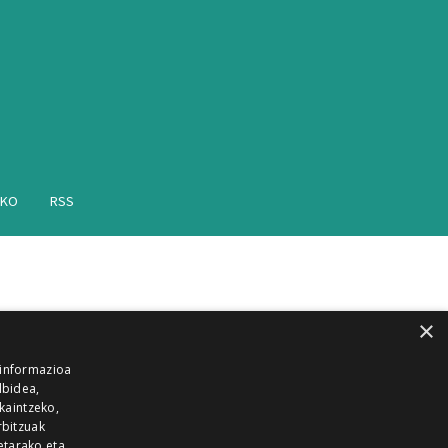
AKO
RSS
×
 informazioa
lbidea,
skaintzeko,
rbitzuak
etarako eta