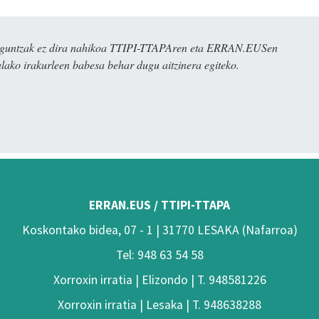
ulaguntzak ez dira nahikoa TTIPI-TTAPAren eta ERRAN.EUSen
alako irakurleen babesa behar dugu aitzinera egiteko.
ERRAN.EUS / TTIPI-TTAPA
Koskontako bidea, 07 - 1 | 31770 LESAKA (Nafarroa)
Tel: 948 63 54 58
Xorroxin irratia | Elizondo | T. 948581226
Xorroxin irratia | Lesaka | T. 948638288