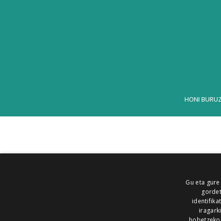
HONI BURU
Gu eta gure
gordet
identifika
iragark
hobetzeko