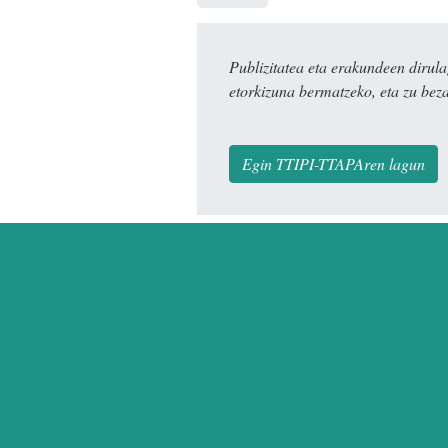
Publizitatea eta erakundeen dir
etorkizuna bermatzeko, eta zu bez
Egin TTIPI-TTAPAren lagun