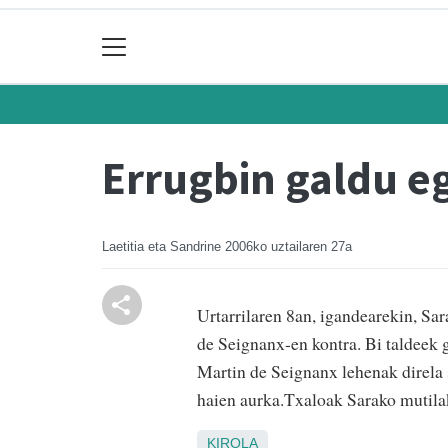
Errugbin galdu eg
Laetitia eta Sandrine
2006ko uztailaren 27a
Urtarrilaren 8an, igandearekin, Sar
de Seignanx-en kontra. Bi taldeek 
Martin de Seignanx lehenak direla 
haien aurka.Txaloak Sarako mutila
KIROLA