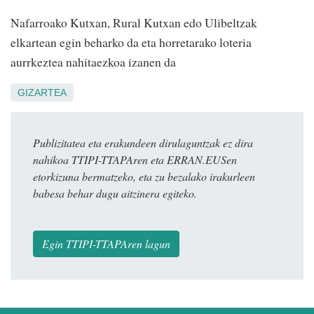
Nafarroako Kutxan, Rural Kutxan edo Ulibeltzak
elkartean egin beharko da eta horretarako loteria
aurrkeztea nahitaezkoa izanen da
GIZARTEA
Publizitatea eta erakundeen dirulaguntzak ez dira
nahikoa TTIPI-TTAPAren eta ERRAN.EUSen
etorkizuna bermatzeko, eta zu bezalako irakurleen
babesa behar dugu aitzinera egiteko.
Egin TTIPI-TTAPAren lagun