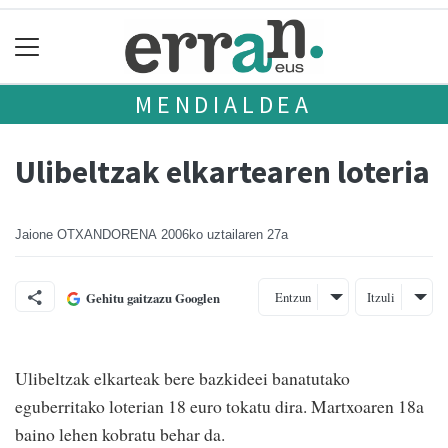
MENDIALDEA
Ulibeltzak elkartearen loteria
Jaione OTXANDORENA
2006ko uztailaren 27a
Entzun
Itzuli
Gehitu gaitzazu Googlen
Ulibeltzak elkarteak bere bazkideei banatutako
eguberritako loterian 18 euro tokatu dira. Martxoaren 18a
baino lehen kobratu behar da.