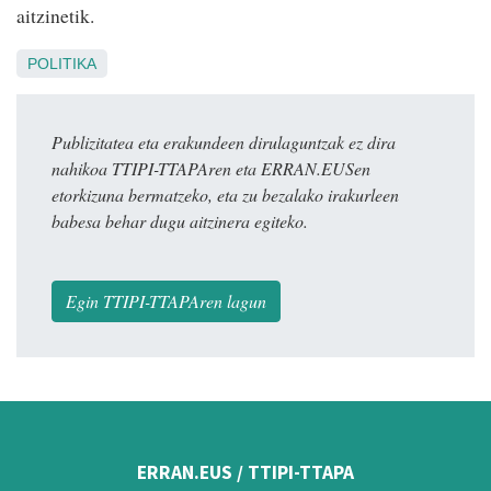
aitzinetik.
POLITIKA
Publizitatea eta erakundeen dirulaguntzak ez dira
nahikoa TTIPI-TTAPAren eta ERRAN.EUSen
etorkizuna bermatzeko, eta zu bezalako irakurleen
babesa behar dugu aitzinera egiteko.
Egin TTIPI-TTAPAren lagun
ERRAN.EUS / TTIPI-TTAPA