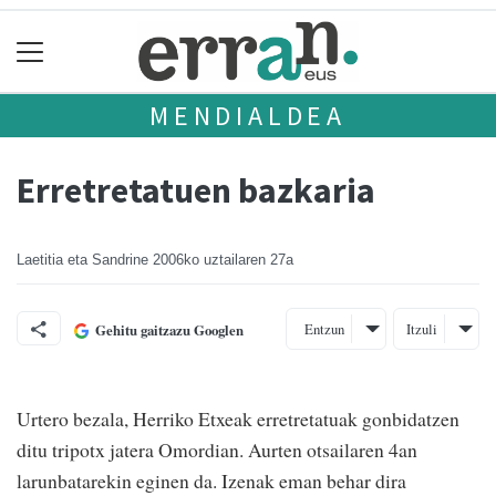
MENDIALDEA
Erretretatuen bazkaria
Laetitia eta Sandrine
2006ko uztailaren 27a
Entzun
Itzuli
Gehitu gaitzazu Googlen
Urtero bezala, Herriko Etxeak erretretatuak gonbidatzen
ditu tripotx jatera Omordian. Aurten otsailaren 4an
larunbatarekin eginen da. Izenak eman behar dira