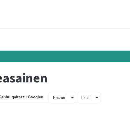
easainen
Gehitu gaitzazu Googlen
Entzun
Itzuli