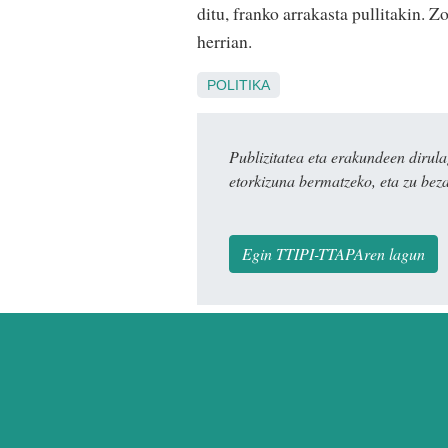
ditu, franko arrakasta pullitakin. Z
herrian.
POLITIKA
Publizitatea eta erakundeen dir
etorkizuna bermatzeko, eta zu bez
Egin TTIPI-TTAPAren lagun