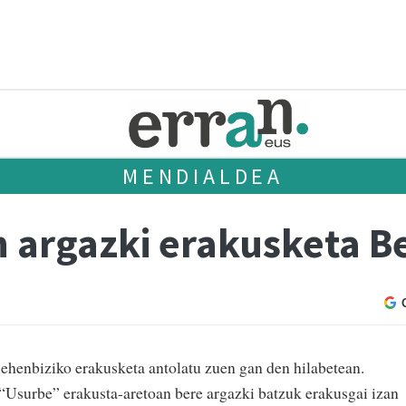
MENDIALDEA
n argazki erakusketa B
lehenbiziko erakusketa antolatu zuen gan den hilabetean.
“Usurbe” erakusta-aretoan bere argazki batzuk erakusgai izan