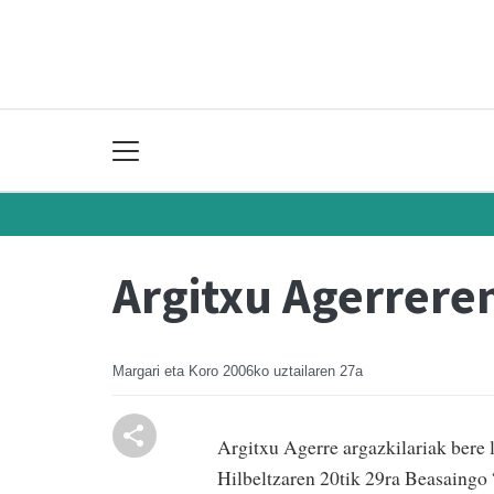
Argitxu Agerrere
Margari eta Koro
2006ko uztailaren 27a
Argitxu Agerre argazkilariak bere 
Hilbeltzaren 20tik 29ra Beasaingo 