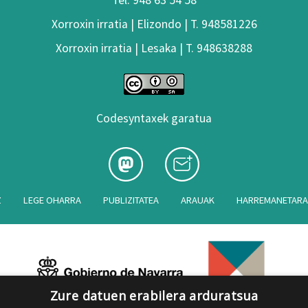
Xorroxin irratia | Elizondo | T. 948581226
Xorroxin irratia | Lesaka | T. 948638288
Codesyntaxek garatua
Z
LEGE OHARRA
PUBLIZITATEA
ARAUAK
HARREMANETAR
Zure datuen erabilera arduratsua