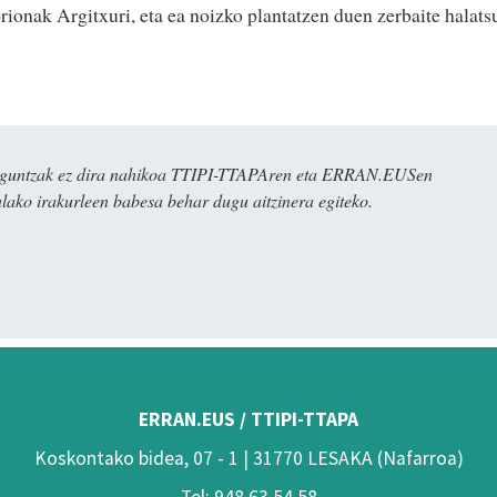
orionak Argitxuri, eta ea noizko plantatzen duen zerbaite halats
ulaguntzak ez dira nahikoa TTIPI-TTAPAren eta ERRAN.EUSen
alako irakurleen babesa behar dugu aitzinera egiteko.
ERRAN.EUS / TTIPI-TTAPA
Koskontako bidea, 07 - 1 | 31770 LESAKA (Nafarroa)
Tel: 948 63 54 58