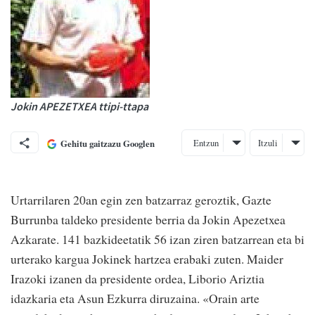
Jokin APEZETXEA ttipi-ttapa
Entzun
Itzuli
Gehitu gaitzazu Googlen
Urtarrilaren 20an egin zen batzarraz geroztik, Gazte
Burrunba taldeko presidente berria da Jokin Apezetxea
Azkarate. 141 bazkideetatik 56 izan ziren batzarrean eta bi
urterako kargua Jokinek hartzea erabaki zuten. Maider
Irazoki izanen da presidente ordea, Liborio Ariztia
idazkaria eta Asun Ezkurra diruzaina. «Orain arte