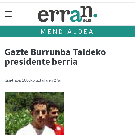
MENDIALDEA
Gazte Burrunba Taldeko
presidente berria
ttipi-ttapa
2006ko uztailaren 27a