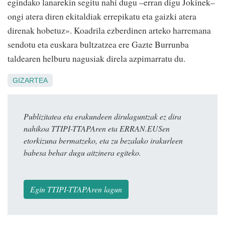
egindako lanarekin segitu nahi dugu –erran digu Jokinek–
ongi atera diren ekitaldiak errepikatu eta gaizki atera
direnak hobetuz». Koadrila ezberdinen arteko harremana
sendotu eta euskara bultzatzea ere Gazte Burrunba
taldearen helburu nagusiak direla azpimarratu du.
GIZARTEA
Publizitatea eta erakundeen dirulaguntzak ez dira
nahikoa TTIPI-TTAPAren eta ERRAN.EUSen
etorkizuna bermatzeko, eta zu bezalako irakurleen
babesa behar dugu aitzinera egiteko.
Egin TTIPI-TTAPAren lagun