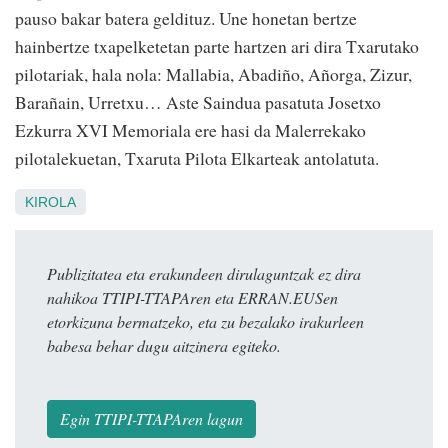
pauso bakar batera geldituz. Une honetan bertze
hainbertze txapelketetan parte hartzen ari dira Txarutako
pilotariak, hala nola: Mallabia, Abadiño, Añorga, Zizur,
Barañain, Urretxu… Aste Saindua pasatuta Josetxo
Ezkurra XVI Memoriala ere hasi da Malerrekako
pilotalekuetan, Txaruta Pilota Elkarteak antolatuta.
KIROLA
Publizitatea eta erakundeen dirulaguntzak ez dira
nahikoa TTIPI-TTAPAren eta ERRAN.EUSen
etorkizuna bermatzeko, eta zu bezalako irakurleen
babesa behar dugu aitzinera egiteko.
Egin TTIPI-TTAPAren lagun