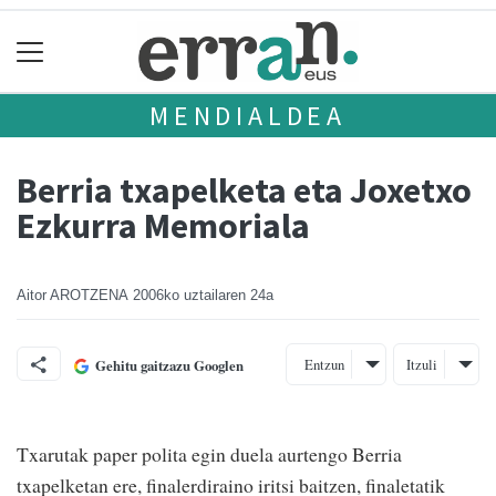
MENDIALDEA
Berria txapelketa eta Joxetxo
Ezkurra Memoriala
Aitor AROTZENA
2006ko uztailaren 24a
Entzun
Itzuli
Gehitu gaitzazu Googlen
Txarutak paper polita egin duela aurtengo Berria
txapelketan ere, finalerdiraino iritsi baitzen, finaletatik