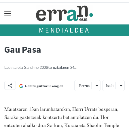
MENDIALDEA
Gau Pasa
Laetitia eta Sandrine
2006ko uztailaren 24a
Entzun
Itzuli
Gehitu gaitzazu Googlen
Maiatzaren 13an larunbatarekin, Herri Urrats bezperan,
Sarako gaztetxeak kontzertu bat antolatzen du. Hor
entzuten ahalko dira Sorkun, Kuraia eta Shaolin Temple