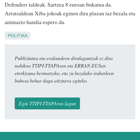
Defenders taldeak. Sartzea 8 euroan finkatua da.
Arratsaldean Xiba jokoak eginen dira plazan iaz bezala eta
animazio handia espero da.
POLITIKA
Publizitatea eta erakundeen dirulaguntzak ez dira
nahikoa TTIPI-TTAPAren eta ERRAN.EUSen
etorkizuna bermatzeko, eta zu bezalako irakurleen
babesa behar dugu aitzinera egiteko.
Egin TTIPI-TTAPAren lagun