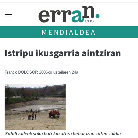
MENDIALDEA
Istripu ikusgarria aintziran
Franck DOLOSOR
2006ko uztailaren 24a
Suhiltzaileek soka batekin atera behar izan zuten zaldia