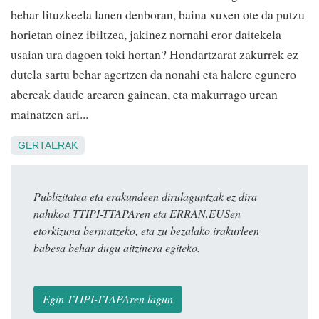
behar lituzkeela lanen denboran, baina xuxen ote da putzu
horietan oinez ibiltzea, jakinez nornahi eror daitekela
usaian ura dagoen toki hortan? Hondartzarat zakurrek ez
dutela sartu behar agertzen da nonahi eta halere egunero
abereak daude arearen gainean, eta makurrago urean
mainatzen ari...
GERTAERAK
Publizitatea eta erakundeen dirulaguntzak ez dira
nahikoa TTIPI-TTAPAren eta ERRAN.EUSen
etorkizuna bermatzeko, eta zu bezalako irakurleen
babesa behar dugu aitzinera egiteko.
Egin TTIPI-TTAPAren lagun