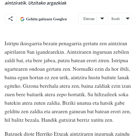
aintziratik. Utzitako argazkiak
Entzun
Itzuli
Gehitu gaitzazu Googlen
Istripu ikusgarria bezain penagarria gertatu zen aintziran
apirilaren 9an igandearekin. Aintziraren inguruan zebilen
zaldi bat, eta bere jabea, putzu batean erori ziren. Istripua
ugartearen ondoan gertatu zen. Normalki ezin da hor ibili,
baina egun hortan ez zen urik, aintzira hustu baitute lanak
egiteko. Gizona berehala atera zen, baina zaldiak ezin izan
zuen bere baitarik atera zepo hortatik. Su hiltzaileek soka
batekin atera zuten zaldia. Biziki unatua eta hatsik gabe
gelditu zen zaldia eta arearen gainean bat batean erori zen,
hil balitz bezala. Handik gutxirat berriz xutitu zen.
Batzuek diote Herriko Etxeak aintziraren inguruak zaindu