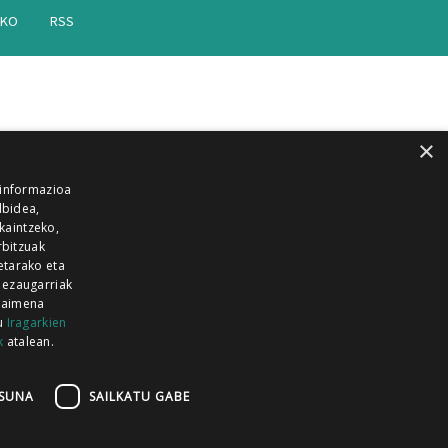
AKO
RSS
×
 informazioa
lbidea,
skaintzeko,
rbitzuak
etarako eta
 ezaugarriak
 baimena
zu
Iragarkien
k
atalean.
EITIA GUKA
AZKOITIA GUKA
BARRENA
GUKA
GUKA TELEBISTA
HIRUKA
SUNA
SAILKATU GABE
Z GUKA
ZUMAIA GUKA
28 KANALA