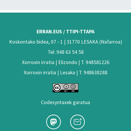
ERRAN.EUS / TTIPI-TTAPA
Koskontako bidea, 07 - 1 | 31770 LESAKA (Nafarroa)
Tel: 948 63 54 58
Xorroxin irratia | Elizondo | T. 948581226
Xorroxin irratia | Lesaka | T. 948638288
Codesyntaxek garatua