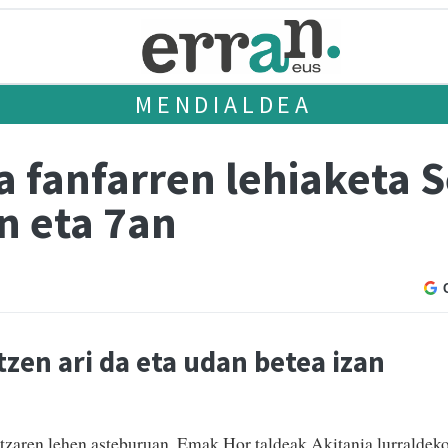
MENDIALDEA
ia fanfarren lehiaketa
n eta 7an
tzen ari da eta udan betea izan
tzaren lehen asteburuan. Emak Hor taldeak Akitania lurraldek