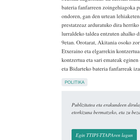
bateria fanfarreen zoingehiagoka pr
ondoren, gan den urtean lehiaketen
prestatzeaz arduratuko dira herrik
lurraldeko taldea entzuten ahalko 
9etan. Orotarat, Akitania osoko zor
Etxeraino eta elgarrekin kontzertua
kontzertua eta sari emateak eginen
eta Bidarteko bateria fanfarreak iz
POLITIKA
Publizitatea eta erakundeen dir
etorkizuna bermatzeko, eta zu bez
Egin TTIPI-TTAPAren lagun