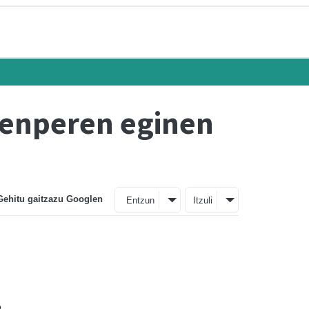
 Senperen eginen
Gehitu gaitzazu Googlen
Entzun
Itzuli
o