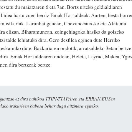
estatu du maiatzaren 6 eta 7an. Bortz urteko geldialdiaren
 bidea hartu zuen berriz Emak Hor taldeak. Aurten, besta horre
o musikariak. Larunbat gauean, Chevanceaux-ko eta Akitania
dira elizan. Biharamunean, zoingehiagoka hasiko da goizeko
tzi talde lehiatuko dira. Gero desfilea eginen dute Herriko
 eskainiko dute. Bazkariaren ondotik, arratsaldeko 3etan bertze
 dira. Emak Hor taldearen ondoan, Heleta, Layrac, Makea, Ygo
anen dira bertzeak bertze.
ulaguntzak ez dira nahikoa TTIPI-TTAPAren eta ERRAN.EUSen
alako irakurleen babesa behar dugu aitzinera egiteko.