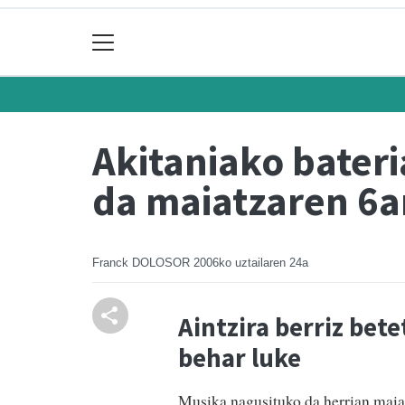
Akitaniako bater
da maiatzaren 6a
Franck DOLOSOR
2006ko uztailaren 24a
Aintzira berriz bete
behar luke
Musika nagusituko da herrian maia