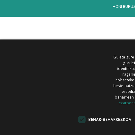
HONI BURU
Gu eta gure
gordet
identifika
iragark
hobetzeko
beste batzu
erabili
beharrean 
ezarpen
AIARALDEA
AIKOR
AIURRI
ALEA
BEGITU
ERRAN
EUSKALERRIA IRRA
BEHAR-BEHARREZKOA
KRONIKA
MAILOPE
NOAUA
O