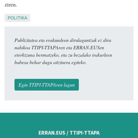
ziren.
POLITIKA
Publizitatea eta erakundeen dirulaguntzak ez dira
nahikoa TTIPI-TTAPAren eta ERRAN.EUSen
etorkizuna bermatzeko, eta zu bezalako irakurleen
babesa behar dugu aitzinera egiteko.
Egin TTIPI-TTAPAren lagun
ERRAN.EUS / TTIPI-TTAPA