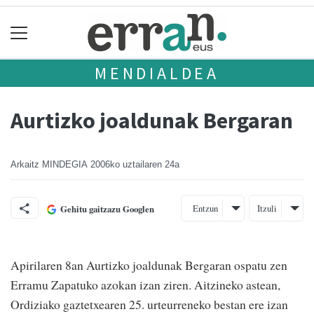
MENDIALDEA
Aurtizko joaldunak Bergaran
Arkaitz MINDEGIA
2006ko uztailaren 24a
Entzun
Itzuli
Gehitu gaitzazu Googlen
Apirilaren 8an Aurtizko joaldunak Bergaran ospatu zen
Erramu Zapatuko azokan izan ziren. Aitzineko astean,
Ordiziako gaztetxearen 25. urteurreneko bestan ere izan