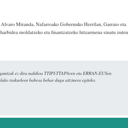
a Alvaro Miranda, Nafarroako Gobernuko Herrilan, Garraio eta
harbidea moldatzeko eta finantzatzeko hitzarmena sinatu zuten
ulaguntzak ez dira nahikoa TTIPI-TTAPAren eta ERRAN.EUSen
alako irakurleen babesa behar dugu aitzinera egiteko.