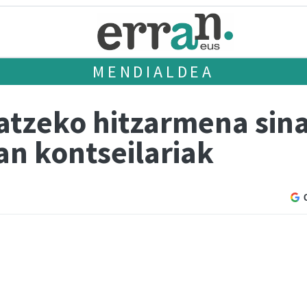
MENDIALDEA
tzeko hitzarmena sina
an kontseilariak