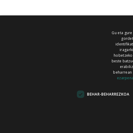
Gu eta gure
gordet
identifika
iragark
hobetzeko
beste batzu
erabili
beharrean 
ezarpen
AIARALDEA
AIKOR
AIURRI
ALEA
BEGITU
ERRAN
EUSKALERRIA IRRA
BEHAR-BEHARREZKOA
KRONIKA
MAILOPE
NOAUA
O