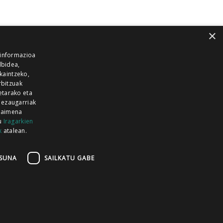
×
 informazioa
lbidea,
skaintzeko,
rbitzuak
etarako eta
 ezaugarriak
 baimena
zu
Iragarkien
k
atalean.
EITIA GUKA
AZKOITIA GUKA
BARRENA
GUKA
GUKA TELEBISTA
HIRUKA
SUNA
SAILKATU GABE
Z GUKA
ZUMAIA GUKA
28 KANALA