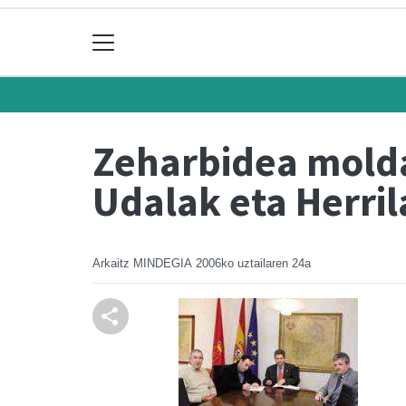
Zeharbidea molda
Udalak eta Herril
Arkaitz MINDEGIA
2006ko uztailaren 24a