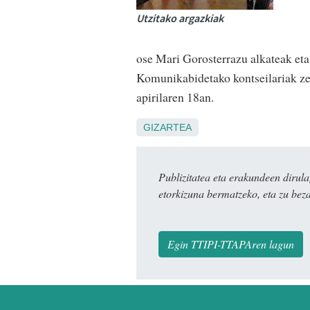
Utzitako argazkiak
ose Mari Gorosterrazu alkateak et
Komunikabidetako kontseilariak ze
apirilaren 18an.
GIZARTEA
Publizitatea eta erakundeen dir
etorkizuna bermatzeko, eta zu bez
Egin TTIPI-TTAPAren lagun