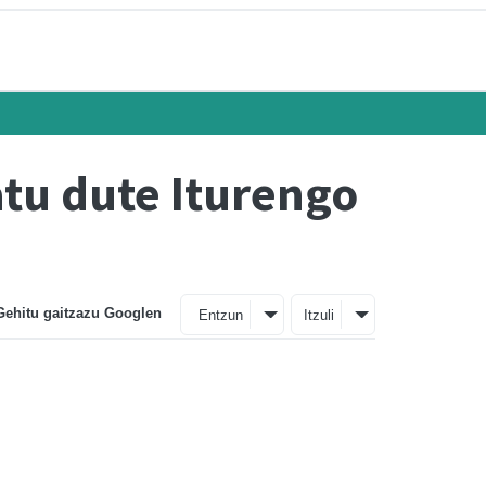
tu dute Iturengo
Gehitu gaitzazu Googlen
Entzun
Itzuli