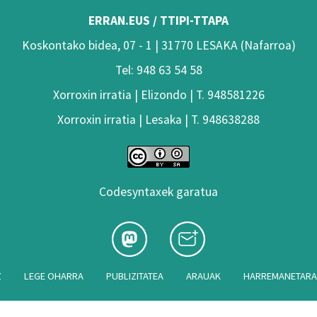
ERRAN.EUS / TTIPI-TTAPA
Koskontako bidea, 07 - 1 | 31770 LESAKA (Nafarroa)
Tel: 948 63 54 58
Xorroxin irratia | Elizondo | T. 948581226
Xorroxin irratia | Lesaka | T. 948638288
Codesyntaxek garatua
Z
LEGE OHARRA
PUBLIZITATEA
ARAUAK
HARREMANETAR