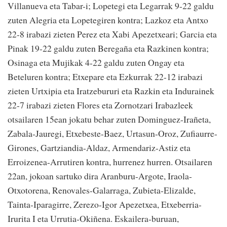
Villanueva eta Tabar-i; Lopetegi eta Legarrak 9-22 galdu
zuten Alegria eta Lopetegiren kontra; Lazkoz eta Antxo
22-8 irabazi zieten Perez eta Xabi Apezetxeari; Garcia eta
Pinak 19-22 galdu zuten Beregaña eta Razkinen kontra;
Osinaga eta Mujikak 4-22 galdu zuten Ongay eta
Beteluren kontra; Etxepare eta Ezkurrak 22-12 irabazi
zieten Urtxipia eta Iratzebururi eta Razkin eta Indurainek
22-7 irabazi zieten Flores eta Zornotzari Irabazleek
otsailaren 15ean jokatu behar zuten Dominguez-Irañeta,
Zabala-Jauregi, Etxebeste-Baez, Urtasun-Oroz, Zufiaurre-
Girones, Gartziandia-Aldaz, Armendariz-Astiz eta
Erroizenea-Arrutiren kontra, hurrenez hurren. Otsailaren
22an, jokoan sartuko dira Aranburu-Argote, Iraola-
Otxotorena, Renovales-Galarraga, Zubieta-Elizalde,
Tainta-Iparagirre, Zerezo-Igor Apezetxea, Etxeberria-
Irurita I eta Urrutia-Okiñena. Eskailera-buruan,