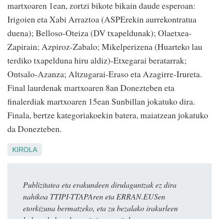
martxoaren 1ean, zortzi bikote bikain daude esperoan:
Irigoien eta Xabi Arraztoa (ASPErekin aurrekontratua
duena); Belloso-Oteiza (DV txapeldunak); Olaetxea-
Zapirain; Azpiroz-Zabalo; Mikelperizena (Huarteko lau
terdiko txapelduna hiru aldiz)-Etxegarai beratarrak;
Ontsalo-Azanza; Altzugarai-Eraso eta Azagirre-Irureta.
Final laurdenak martxoaren 8an Donezteben eta
finalerdiak martxoaren 15ean Sunbillan jokatuko dira.
Finala, bertze kategoriakoekin batera, maiatzean jokatuko
da Donezteben.
KIROLA
Publizitatea eta erakundeen dirulaguntzak ez dira
nahikoa TTIPI-TTAPAren eta ERRAN.EUSen
etorkizuna bermatzeko, eta zu bezalako irakurleen