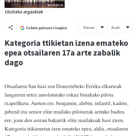
Utzitako argazkiak
Entzun
Itzuli
Gehitu gaitzazu Googlen
Kategoria ttikietan izena emateko
epea otsailaren 17a arte zabalik
dago
Otsailaren 8an hasi zen Doneztebeko Erreka elkarteak
laugarren urtez antolatutako eskuz binakako pilota
txapellketa. Aurten ere, benjamin, alebin, infantil, kadete,
jubenil eta senior elite mailako pilotariak arituko badira
ere, joan den astean bakarrik elite mailakoak hasi ziren.
Kategoria ttikienetan izen emateko epea, aldiz, otsailaren