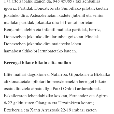
17a arte zabalik izanen da, 948 450857 fax zenbakira
igorriz. Partidak Doneztebe eta Sunbillako pilotalekuetan
jokatuko dira. Asteazkenetan, kadete, jubenil eta senior
mailako partidak jokatuko dira bi frontoi horietan.
Benjamin, alebin eta infantil mailako partidak, berriz,
Donezteben jokatuko dira larunbat goizetan. Finalak
Donezteben jokatuko dira maiatzeko lehen
hamabostaldiko bi larunbatetako batean.
Berrogei bikote bikain elite mailan
Elite mailari dagokionez, Nafarroa, Gipuzkoa eta Bizkaiko
afizionatuetako pilotari hoberexkoenekin berrogei bikote
osatu dituztela aipatu digu Patxi Ordoki arduradunak.
Eskaileraren lehendabiziko koxkan, Fernandez eta Agirre
6-22 galdu zuten Olangua eta Urzainkiren kontra;
Etxeberria eta Xanti Arraztoak 22-19 irabazi zieten