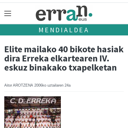
MENDIALDEA
Elite mailako 40 bikote hasiak
dira Erreka elkartearen IV.
eskuz binakako txapelketan
Aitor AROTZENA
2006ko uztailaren 24a