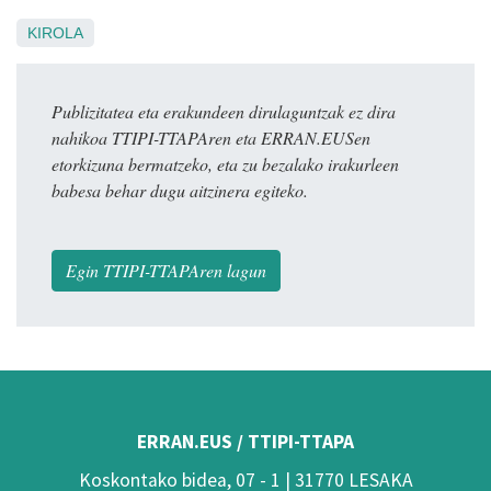
KIROLA
Publizitatea eta erakundeen dirulaguntzak ez dira
nahikoa TTIPI-TTAPAren eta ERRAN.EUSen
etorkizuna bermatzeko, eta zu bezalako irakurleen
babesa behar dugu aitzinera egiteko.
Egin TTIPI-TTAPAren lagun
ERRAN.EUS / TTIPI-TTAPA
Koskontako bidea, 07 - 1 | 31770 LESAKA