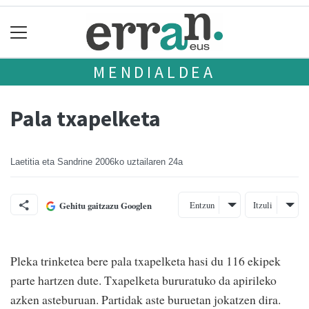
MENDIALDEA
Pala txapelketa
Laetitia eta Sandrine
2006ko uztailaren 24a
Entzun
Itzuli
Gehitu gaitzazu Googlen
Pleka trinketea bere pala txapelketa hasi du 116 ekipek
parte hartzen dute. Txapelketa bururatuko da apirileko
azken asteburuan. Partidak aste buruetan jokatzen dira.