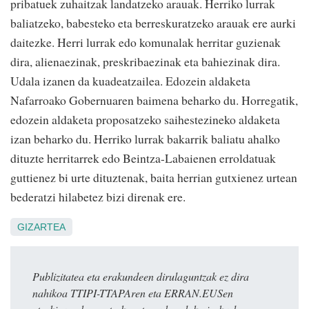
pribatuek zuhaitzak landatzeko arauak. Herriko lurrak
baliatzeko, babesteko eta berreskuratzeko arauak ere aurki
daitezke. Herri lurrak edo komunalak herritar guzienak
dira, alienaezinak, preskribaezinak eta bahiezinak dira.
Udala izanen da kuadeatzailea. Edozein aldaketa
Nafarroako Gobernuaren baimena beharko du. Horregatik,
edozein aldaketa proposatzeko saihestezineko aldaketa
izan beharko du. Herriko lurrak bakarrik baliatu ahalko
dituzte herritarrek edo Beintza-Labaienen erroldatuak
guttienez bi urte dituztenak, baita herrian gutxienez urtean
bederatzi hilabetez bizi direnak ere.
GIZARTEA
Publizitatea eta erakundeen dirulaguntzak ez dira
nahikoa TTIPI-TTAPAren eta ERRAN.EUSen