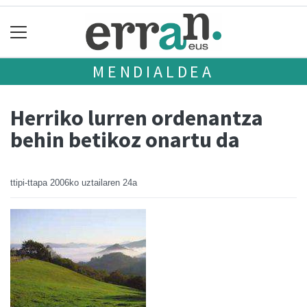
MENDIALDEA
Herriko lurren ordenantza
behin betikoz onartu da
ttipi-ttapa
2006ko uztailaren 24a