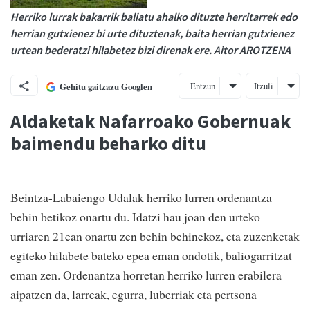
Herriko lurrak bakarrik baliatu ahalko dituzte herritarrek edo
herrian gutxienez bi urte dituztenak, baita herrian gutxienez
urtean bederatzi hilabetez bizi direnak ere. Aitor AROTZENA
Entzun
Itzuli
Gehitu gaitzazu Googlen
Aldaketak Nafarroako Gobernuak
baimendu beharko ditu
Beintza-Labaiengo Udalak herriko lurren ordenantza
behin betikoz onartu du. Idatzi hau joan den urteko
urriaren 21ean onartu zen behin behinekoz, eta zuzenketak
egiteko hilabete bateko epea eman ondotik, baliogarritzat
eman zen. Ordenantza horretan herriko lurren erabilera
aipatzen da, larreak, egurra, luberriak eta pertsona