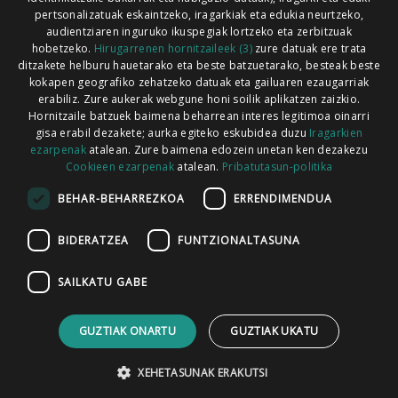
pertsonalizatuak eskaintzeko, iragarkiak eta edukia neurtzeko,
audientziaren inguruko ikuspegiak lortzeko eta zerbitzuak
hobetzeko.
Hirugarrenen hornitzaileek (3)
zure datuak ere trata
ditzakete helburu hauetarako eta beste batzuetarako, besteak beste
Codesyntaxek garatua
kokapen geografiko zehatzeko datuak eta gailuaren ezaugarriak
erabiliz. Zure aukerak webgune honi soilik aplikatzen zaizkio.
Hornitzaile batzuek baimena beharrean interes legitimoa oinarri
gisa erabil dezakete; aurka egiteko eskubidea duzu
Iragarkien
ezarpenak
atalean. Zure baimena edozein unetan ken dezakezu
Cookieen ezarpenak
atalean.
Pribatutasun-politika
HONI BURUZ
LEGE OHARRA
PUBLIZITATEA
BEHAR-BEHARREZKOA
ERRENDIMENDUA
ARAUAK
HARREMANETARAKO
RSS
BIDERATZEA
FUNTZIONALTASUNA
SAILKATU GABE
GUZTIAK ONARTU
GUZTIAK UKATU
XEHETASUNAK ERAKUTSI