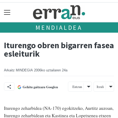
MENDIALDEA
Iturengo obren bigarren fasea
esleiturik
Arkaitz MINDEGIA
2006ko uztailaren 24a
Entzun
Itzuli
Gehitu gaitzazu Googlen
Iturengo zeharbidea (NA-170) egokitzeko, Aurtitz auzoan,
Iturengo zeharbidean eta Kastinea eta Lopetxenea etxeen