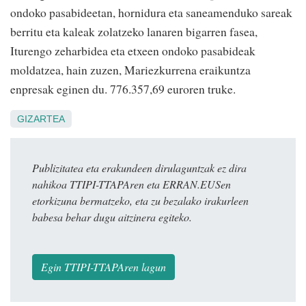
ondoko pasabideetan, hornidura eta saneamenduko sareak
berritu eta kaleak zolatzeko lanaren bigarren fasea,
Iturengo zeharbidea eta etxeen ondoko pasabideak
moldatzea, hain zuzen, Mariezkurrena eraikuntza
enpresak eginen du. 776.357,69 euroren truke.
GIZARTEA
Publizitatea eta erakundeen dirulaguntzak ez dira
nahikoa TTIPI-TTAPAren eta ERRAN.EUSen
etorkizuna bermatzeko, eta zu bezalako irakurleen
babesa behar dugu aitzinera egiteko.
Egin TTIPI-TTAPAren lagun