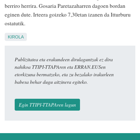
berriro herrira. Gosaria Paretazaharren dagoen bordan
eginen dute. Irteera goizeko 7,30etan izanen da Itturburu
ostatutik.
KIROLA
Publizitatea eta erakundeen dirulaguntzak ez dira
nahikoa TTIPI-TTAPAren eta ERRAN.EUSen
etorkizuna bermatzeko, eta zu bezalako irakurleen
babesa behar dugu aitzinera egiteko.
Egin TTIPI-TTAPAren lagun