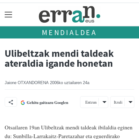
MENDIALDEA
Ulibeltzak mendi taldeak
ateraldia igande honetan
Jaione OTXANDORENA
2006ko uztailaren 24a
Entzun
Itzuli
Gehitu gaitzazu Googlen
Otsailaren 19an Ulibeltzak mendi taldeak ibilaldia eginen
du: Sunbilla-Larrakaitz-Paretazahar eta eguerdirako