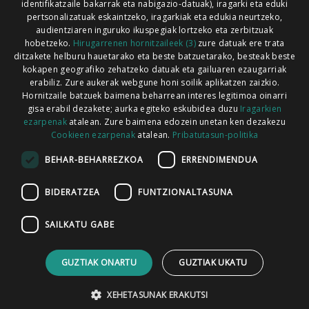
identifikatzaile bakarrak eta nabigazio-datuak), iragarki eta eduki
pertsonalizatuak eskaintzeko, iragarkiak eta edukia neurtzeko,
audientziaren inguruko ikuspegiak lortzeko eta zerbitzuak
hobetzeko.
Hirugarrenen hornitzaileek (3)
zure datuak ere trata
ditzakete helburu hauetarako eta beste batzuetarako, besteak beste
Codesyntaxek garatua
kokapen geografiko zehatzeko datuak eta gailuaren ezaugarriak
erabiliz. Zure aukerak webgune honi soilik aplikatzen zaizkio.
Hornitzaile batzuek baimena beharrean interes legitimoa oinarri
gisa erabil dezakete; aurka egiteko eskubidea duzu
Iragarkien
ezarpenak
atalean. Zure baimena edozein unetan ken dezakezu
Cookieen ezarpenak
atalean.
Pribatutasun-politika
HONI BURUZ
LEGE OHARRA
PUBLIZITATEA
BEHAR-BEHARREZKOA
ERRENDIMENDUA
ARAUAK
HARREMANETARAKO
RSS
BIDERATZEA
FUNTZIONALTASUNA
SAILKATU GABE
GUZTIAK ONARTU
GUZTIAK UKATU
XEHETASUNAK ERAKUTSI