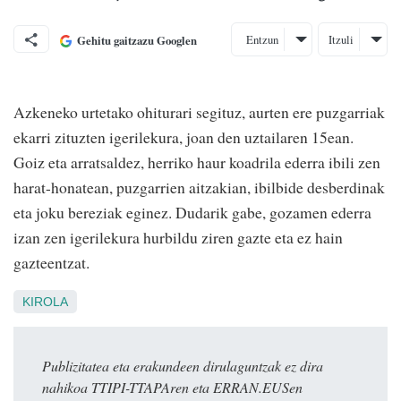
Entzun
Itzuli
Gehitu gaitzazu Googlen
Azkeneko urtetako ohiturari segituz, aurten ere puzgarriak
ekarri zituzten igerilekura, joan den uztailaren 15ean.
Goiz eta arratsaldez, herriko haur koadrila ederra ibili zen
harat-honatean, puzgarrien aitzakian, ibilbide desberdinak
eta joku bereziak eginez. Dudarik gabe, gozamen ederra
izan zen igerilekura hurbildu ziren gazte eta ez hain
gazteentzat.
KIROLA
Publizitatea eta erakundeen dirulaguntzak ez dira
nahikoa TTIPI-TTAPAren eta ERRAN.EUSen