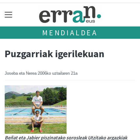
MENDIALDEA
Puzgarriak igerilekuan
Joseba eta Nerea
2006ko uztailaren 21a
Beñat eta Jabier piszinatako sorosleak Utzitako argazkiak