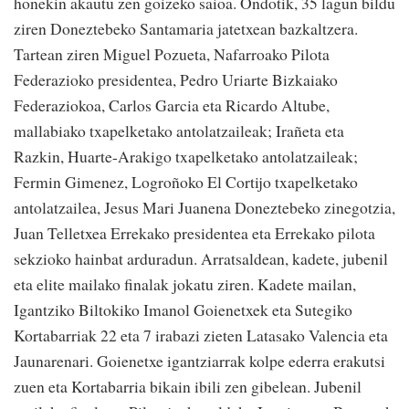
honekin akautu zen goizeko saioa. Ondotik, 35 lagun bildu
ziren Doneztebeko Santamaria jatetxean bazkaltzera.
Tartean ziren Miguel Pozueta, Nafarroako Pilota
Federazioko presidentea, Pedro Uriarte Bizkaiako
Federaziokoa, Carlos Garcia eta Ricardo Altube,
mallabiako txapelketako antolatzaileak; Irañeta eta
Razkin, Huarte-Arakigo txapelketako antolatzaileak;
Fermin Gimenez, Logroñoko El Cortijo txapelketako
antolatzailea, Jesus Mari Juanena Doneztebeko zinegotzia,
Juan Telletxea Errekako presidentea eta Errekako pilota
sekzioko hainbat arduradun. Arratsaldean, kadete, jubenil
eta elite mailako finalak jokatu ziren. Kadete mailan,
Igantziko Biltokiko Imanol Goienetxek eta Sutegiko
Kortabarriak 22 eta 7 irabazi zieten Latasako Valencia eta
Jaunarenari. Goienetxe igantziarrak kolpe ederra erakutsi
zuen eta Kortabarria bikain ibili zen gibelean. Jubenil