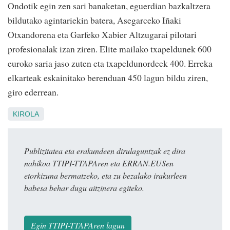
Ondotik egin zen sari banaketan, eguerdian bazkaltzera
bildutako agintariekin batera, Asegarceko Iñaki
Otxandorena eta Garfeko Xabier Altzugarai pilotari
profesionalak izan ziren. Elite mailako txapeldunek 600
euroko saria jaso zuten eta txapeldunordeek 400. Erreka
elkarteak eskainitako berenduan 450 lagun bildu ziren,
giro ederrean.
KIROLA
Publizitatea eta erakundeen dirulaguntzak ez dira
nahikoa TTIPI-TTAPAren eta ERRAN.EUSen
etorkizuna bermatzeko, eta zu bezalako irakurleen
babesa behar dugu aitzinera egiteko.
Egin TTIPI-TTAPAren lagun