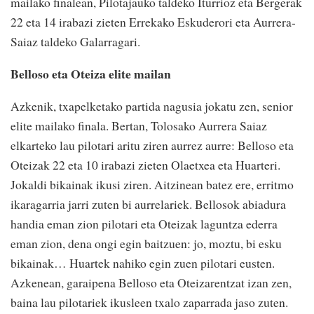
mailako finalean, Pilotajauko taldeko Iturrioz eta Bergerak
22 eta 14 irabazi zieten Errekako Eskuderori eta Aurrera-
Saiaz taldeko Galarragari.
Belloso eta Oteiza elite mailan
Azkenik, txapelketako partida nagusia jokatu zen, senior
elite mailako finala. Bertan, Tolosako Aurrera Saiaz
elkarteko lau pilotari aritu ziren aurrez aurre: Belloso eta
Oteizak 22 eta 10 irabazi zieten Olaetxea eta Huarteri.
Jokaldi bikainak ikusi ziren. Aitzinean batez ere, erritmo
ikaragarria jarri zuten bi aurrelariek. Bellosok abiadura
handia eman zion pilotari eta Oteizak laguntza ederra
eman zion, dena ongi egin baitzuen: jo, moztu, bi esku
bikainak… Huartek nahiko egin zuen pilotari eusten.
Azkenean, garaipena Belloso eta Oteizarentzat izan zen,
baina lau pilotariek ikusleen txalo zaparrada jaso zuten.