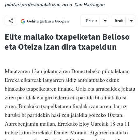
pilotari profesionalak izan ziren. Xan Harriague
Entzun
Itzuli
Gehitu gaitzazu Googlen
Elite mailako txapelketan Belloso
eta Oteiza izan dira txapeldun
Maiatzaren 13an jokatu ziren Doneztebeko pilotalekuan
Erreka elkarteak laugarren aldiz antolatutako eskuz
binakako txapelketaren finalak. Goiz eta arratsaldez jokatu
ziren partidak eta giro ederra eta partida bikainak ikusi
ziren. Binakako txapelketaren finalak izan arren, buruz
buruko bi partidekin hasi zen jaialdia goizeko 10etan.
Aurrebenjamin mailan, Errekako Eloy Garciak 18 eta 11
irabazi zion Errekako Daniel Morani. Bigarren mailako