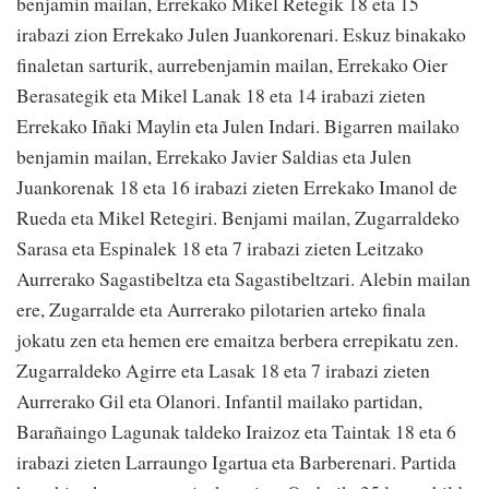
benjamin mailan, Errekako Mikel Retegik 18 eta 15
irabazi zion Errekako Julen Juankorenari. Eskuz binakako
finaletan sarturik, aurrebenjamin mailan, Errekako Oier
Berasategik eta Mikel Lanak 18 eta 14 irabazi zieten
Errekako Iñaki Maylin eta Julen Indari. Bigarren mailako
benjamin mailan, Errekako Javier Saldias eta Julen
Juankorenak 18 eta 16 irabazi zieten Errekako Imanol de
Rueda eta Mikel Retegiri. Benjami mailan, Zugarraldeko
Sarasa eta Espinalek 18 eta 7 irabazi zieten Leitzako
Aurrerako Sagastibeltza eta Sagastibeltzari. Alebin mailan
ere, Zugarralde eta Aurrerako pilotarien arteko finala
jokatu zen eta hemen ere emaitza berbera errepikatu zen.
Zugarraldeko Agirre eta Lasak 18 eta 7 irabazi zieten
Aurrerako Gil eta Olanori. Infantil mailako partidan,
Barañaingo Lagunak taldeko Iraizoz eta Taintak 18 eta 6
irabazi zieten Larraungo Igartua eta Barberenari. Partida