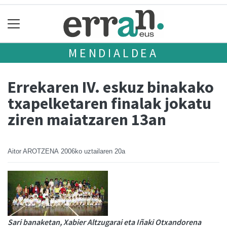
MENDIALDEA
Errekaren IV. eskuz binakako
txapelketaren finalak jokatu
ziren maiatzaren 13an
Aitor AROTZENA
2006ko uztailaren 20a
Sari banaketan, Xabier Altzugarai eta Iñaki Otxandorena