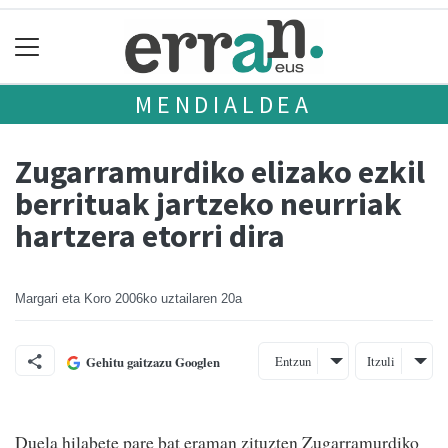
MENDIALDEA
Zugarramurdiko elizako ezkil
berrituak jartzeko neurriak
hartzera etorri dira
Margari eta Koro
2006ko uztailaren 20a
Entzun
Itzuli
Gehitu gaitzazu Googlen
Duela hilabete pare bat eraman zituzten Zugarramurdiko