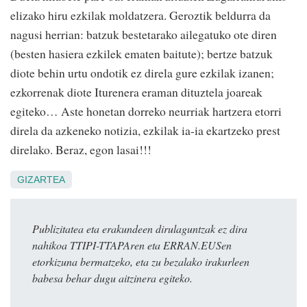
elizako hiru ezkilak moldatzera. Geroztik beldurra da
nagusi herrian: batzuk bestetarako ailegatuko ote diren
(besten hasiera ezkilek ematen baitute); bertze batzuk
diote behin urtu ondotik ez direla gure ezkilak izanen;
ezkorrenak diote Iturenera eraman dituztela joareak
egiteko… Aste honetan dorreko neurriak hartzera etorri
direla da azkeneko notizia, ezkilak ia-ia ekartzeko prest
direlako. Beraz, egon lasai!!!
GIZARTEA
Publizitatea eta erakundeen dirulaguntzak ez dira
nahikoa TTIPI-TTAPAren eta ERRAN.EUSen
etorkizuna bermatzeko, eta zu bezalako irakurleen
babesa behar dugu aitzinera egiteko.