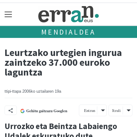
MENDIALDEA
Leurtzako urtegien ingurua
zaintzeko 37.000 euroko
laguntza
ttipi-ttapa
2006ko uztailaren 19a
Entzun
Itzuli
Gehitu gaitzazu Googlen
Urrozko eta Beintza Labaiengo
Udalek eskuratuko dute