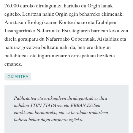
76.000 euroko dirulaguntza hartuko du Orgin lanak
egiteko. Leurtzan nahiz Orgin egin beharreko ekimenak,
Aniztasun Biologikoaren Kontserbazio eta Erabilpen
Jasangarrirako Nafarroako Estrategiaren barnean kokatzen
direla goraipatu du Nafarroako Gobernuak. Aisialdiaz eta
naturaz gozatzea bultzatu nahi da, beti ere ditugun
baliabideak eta ingurumenaren errespetuan heziketa
emanez.
GIZARTEA
Publizitatea eta erakundeen dirulaguntzak ez dira
nahikoa TTIPI-TTAPAren eta ERRAN.EUSen
etorkizuna bermatzeko, eta zu bezalako irakurleen
babesa behar dugu aitzinera egiteko.