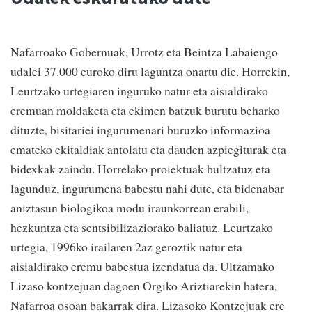
Nafarroako Gobernuak, Urrotz eta Beintza Labaiengo
udalei 37.000 euroko diru laguntza onartu die. Horrekin,
Leurtzako urtegiaren inguruko natur eta aisialdirako
eremuan moldaketa eta ekimen batzuk burutu beharko
dituzte, bisitariei ingurumenari buruzko informazioa
emateko ekitaldiak antolatu eta dauden azpiegiturak eta
bidexkak zaindu. Horrelako proiektuak bultzatuz eta
lagunduz, ingurumena babestu nahi dute, eta bidenabar
aniztasun biologikoa modu iraunkorrean erabili,
hezkuntza eta sentsibilizaziorako baliatuz. Leurtzako
urtegia, 1996ko irailaren 2az geroztik natur eta
aisialdirako eremu babestua izendatua da. Ultzamako
Lizaso kontzejuan dagoen Orgiko Ariztiarekin batera,
Nafarroa osoan bakarrak dira. Lizasoko Kontzejuak ere