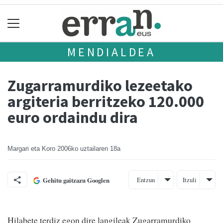
MENDIALDEA
Zugarramurdiko lezeetako
argiteria berritzeko 120.000
euro ordaindu dira
Margari eta Koro
2006ko uztailaren 18a
Entzun
Itzuli
Gehitu gaitzazu Googlen
Hilabete terdiz egon dire langileak Zugarramurdiko