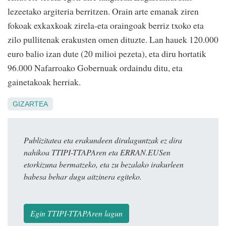
lezeetako argiteria berritzen. Orain arte emanak ziren
fokoak exkaxkoak zirela-eta oraingoak berriz txoko eta
zilo pullitenak erakusten omen dituzte. Lan hauek 120.000
euro balio izan dute (20 milioi pezeta), eta diru hortatik
96.000 Nafarroako Gobernuak ordaindu ditu, eta
gainetakoak herriak.
GIZARTEA
Publizitatea eta erakundeen dirulaguntzak ez dira
nahikoa TTIPI-TTAPAren eta ERRAN.EUSen
etorkizuna bermatzeko, eta zu bezalako irakurleen
babesa behar dugu aitzinera egiteko.
Egin TTIPI-TTAPAren lagun