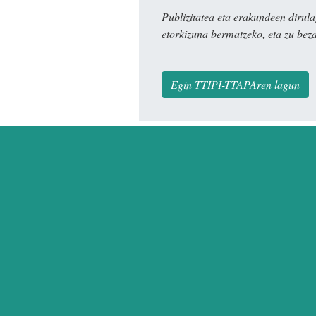
Publizitatea eta erakundeen dir
etorkizuna bermatzeko, eta zu bez
Egin TTIPI-TTAPAren lagun