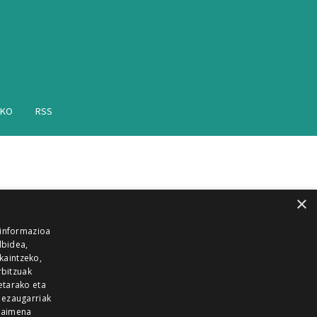
AKO
RSS
×
 informazioa
lbidea,
skaintzeko,
rbitzuak
etarako eta
 ezaugarriak
 baimena