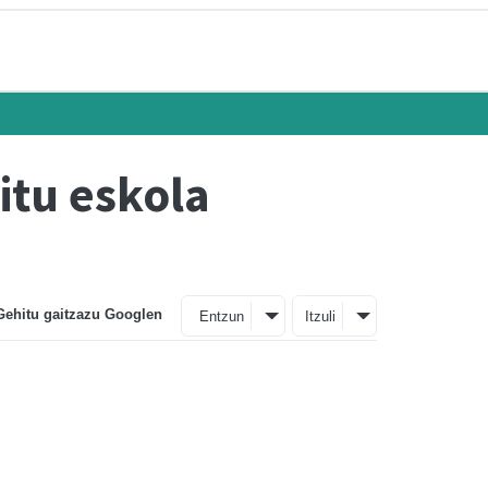
itu eskola
Gehitu gaitzazu Googlen
Entzun
Itzuli