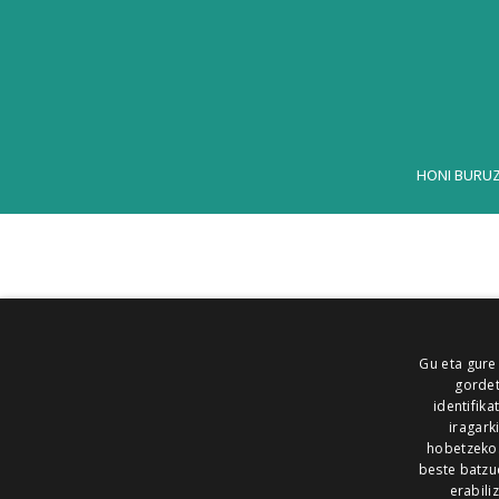
HONI BURU
Gu eta gure
gordet
identifika
iragark
hobetzeko
beste batzu
erabili