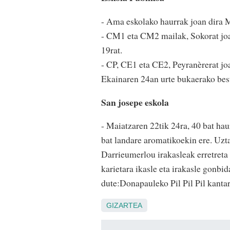
- Ama eskolako haurrak joan dira M
- CM1 eta CM2 mailak, Sokorat joan 
19rat.
- CP, CE1 eta CE2, Peyranèrerat jo
Ekainaren 24an urte bukaerako best
San josepe eskola
- Maiatzaren 22tik 24ra, 40 bat haur
bat landare aromatikoekin ere. Uzta
Darrieumerlou irakasleak erretreta 
karietara ikasle eta irakasle gonbi
dute:Donapauleko Pil Pil Pil kantar
GIZARTEA