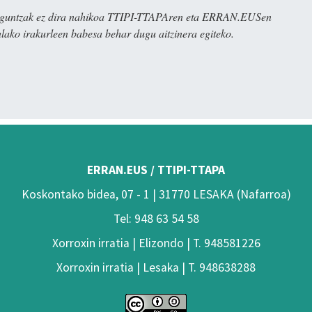
ulaguntzak ez dira nahikoa TTIPI-TTAPAren eta ERRAN.EUSen
alako irakurleen babesa behar dugu aitzinera egiteko.
ERRAN.EUS / TTIPI-TTAPA
Koskontako bidea, 07 - 1 | 31770 LESAKA (Nafarroa)
Tel: 948 63 54 58
Xorroxin irratia | Elizondo | T. 948581226
Xorroxin irratia | Lesaka | T. 948638288