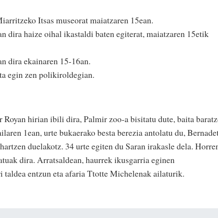
iarritzeko Itsas museorat maiatzaren 15ean.
dira haize oihal ikastaldi baten egiterat, maiatzaren 15etik
an dira ekainaren 15-16an.
a egin zen polikiroldegian.
 Royan hirian ibili dira, Palmir zoo-a bisitatu dute, baita barat
ilaren 1ean, urte bukaerako besta berezia antolatu du, Bernade
hartzen duelakotz. 34 urte egiten du Saran irakasle dela. Horre
datuak dira. Arratsaldean, haurrek ikusgarria eginen
i taldea entzun eta afaria Ttotte Michelenak ailaturik.