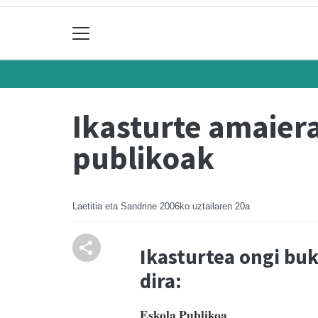
Ikasturte amaiera
publikoak
Laetitia eta Sandrine
2006ko uztailaren 20a
Ikasturtea ongi buk
dira:
Eskola Publikoa