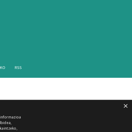
AKO
RSS
×
 informazioa
lbidea,
skaintzeko,