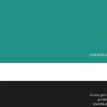
HONI BURU
Gu eta gure
gordet
identifika