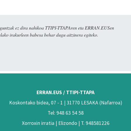
ulaguntzak ez dira nahikoa TTIPI-TTAPAren eta ERRAN.EUSen
alako irakurleen babesa behar dugu aitzinera egiteko.
ERRAN.EUS / TTIPI-TTAPA
Koskontako bidea, 07 - 1 | 31770 LESAKA (Nafarroa)
Tel: 948 63 54 58
Xorroxin irratia | Elizondo | T. 948581226