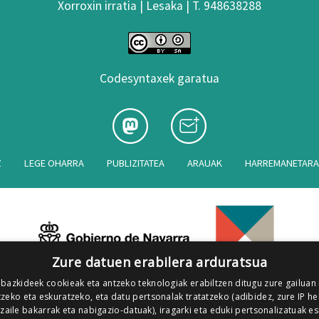
Xorroxin irratia | Lesaka | T. 948638288
Codesyntaxek garatua
Z
LEGE OHARRA
PUBLIZITATEA
ARAUAK
HARREMANETAR
Zure datuen erabilera arduratsua
 bazkideek cookieak eta antzeko teknologiak erabiltzen ditugu zure gailuan
zeko eta eskuratzeko, eta datu pertsonalak tratatzeko (adibidez, zure IP he
tzaile bakarrak eta nabigazio-datuak), iragarki eta eduki pertsonalizatuak e