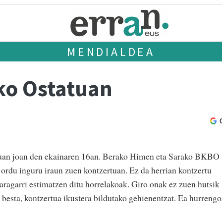
MENDIALDEA
ko Ostatuan
atuan joan den ekainaren 16an. Berako Himen eta Sarako BKBO
i ordu inguru iraun zuen kontzertuan. Ez da herrian kontzertu
karagarri estimatzen ditu horrelakoak. Giro onak ez zuen hutsik
en besta, kontzertua ikustera bildutako gehienentzat. Ea hurreng