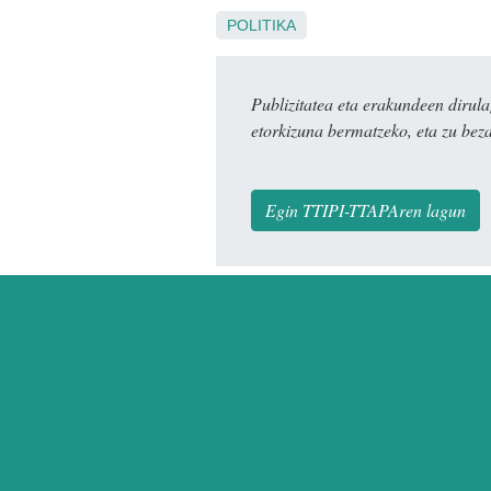
POLITIKA
Publizitatea eta erakundeen dir
etorkizuna bermatzeko, eta zu bez
Egin TTIPI-TTAPAren lagun