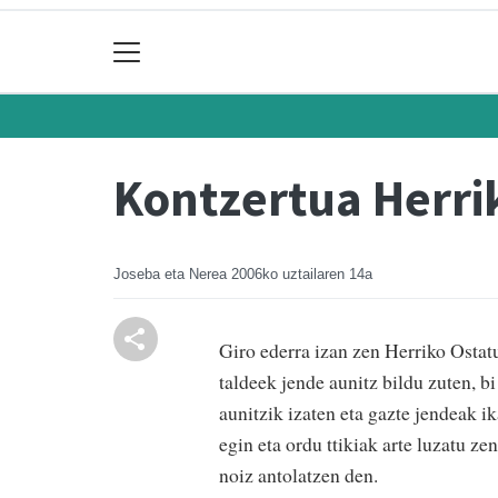
Kontzertua Herri
Joseba eta Nerea
2006ko uztailaren 14a
Giro ederra izan zen Herriko Ost
taldeek jende aunitz bildu zuten, b
aunitzik izaten eta gazte jendeak i
egin eta ordu ttikiak arte luzatu z
noiz antolatzen den.