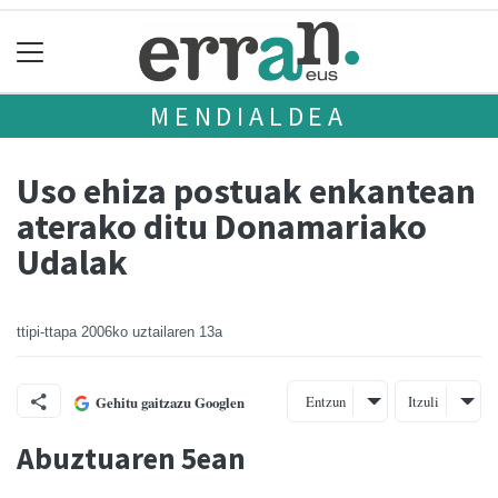
MENDIALDEA
Uso ehiza postuak enkantean
aterako ditu Donamariako
Udalak
ttipi-ttapa
2006ko uztailaren 13a
Entzun
Itzuli
Gehitu gaitzazu Googlen
Abuztuaren 5ean