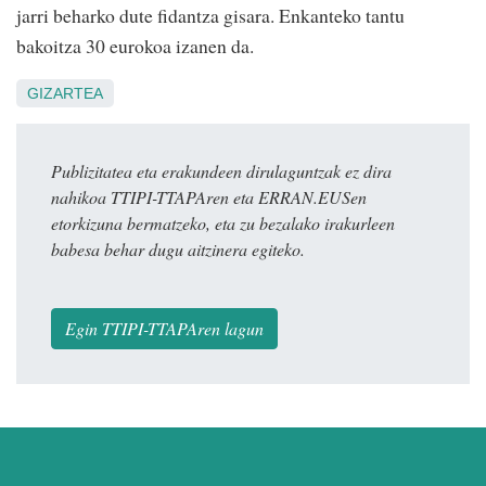
jarri beharko dute fidantza gisara. Enkanteko tantu
bakoitza 30 eurokoa izanen da.
GIZARTEA
Publizitatea eta erakundeen dirulaguntzak ez dira
nahikoa TTIPI-TTAPAren eta ERRAN.EUSen
etorkizuna bermatzeko, eta zu bezalako irakurleen
babesa behar dugu aitzinera egiteko.
Egin TTIPI-TTAPAren lagun