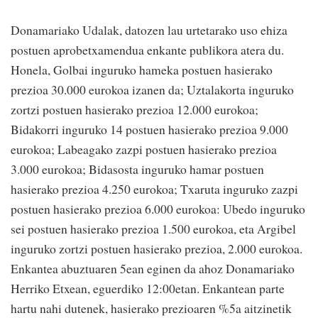
Donamariako Udalak, datozen lau urtetarako uso ehiza
postuen aprobetxamendua enkante publikora atera du.
Honela, Golbai inguruko hameka postuen hasierako
prezioa 30.000 eurokoa izanen da; Uztalakorta inguruko
zortzi postuen hasierako prezioa 12.000 eurokoa;
Bidakorri inguruko 14 postuen hasierako prezioa 9.000
eurokoa; Labeagako zazpi postuen hasierako prezioa
3.000 eurokoa; Bidasosta inguruko hamar postuen
hasierako prezioa 4.250 eurokoa; Txaruta inguruko zazpi
postuen hasierako prezioa 6.000 eurokoa: Ubedo inguruko
sei postuen hasierako prezioa 1.500 eurokoa, eta Argibel
inguruko zortzi postuen hasierako prezioa, 2.000 eurokoa.
Enkantea abuztuaren 5ean eginen da ahoz Donamariako
Herriko Etxean, eguerdiko 12:00etan. Enkantean parte
hartu nahi dutenek, hasierako prezioaren %5a aitzinetik