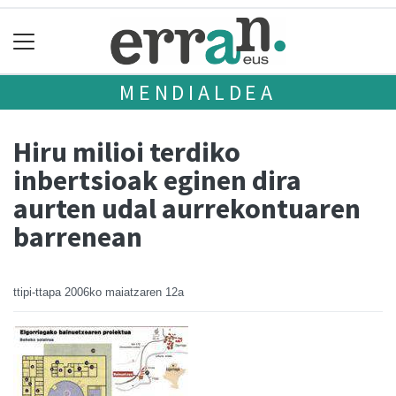
MENDIALDEA
Hiru milioi terdiko
inbertsioak eginen dira
aurten udal aurrekontuaren
barrenean
ttipi-ttapa
2006ko maiatzaren 12a