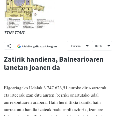
TTIPI TTAPA
Entzun
Itzuli
Gehitu gaitzazu Googlen
Zatirik handiena, Balnearioaren
lanetan joanen da
Elgorriagako Udalak 3.747.623,51 euroko diru-sarrerak
eta irteerak izan ditu aurten, berriki onartutako udal
aurrekontuaren arabera. Hain herri ttikia izanik, hain
aurrekontu handia izateak badu esplikaziorik, izan ere