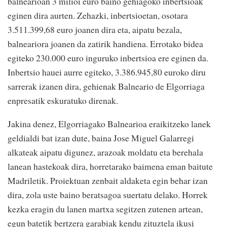
balnearioan 3 milioi euro baino gehiagoko inbertsioak
eginen dira aurten. Zehazki, inbertsioetan, osotara
3.511.399,68 euro joanen dira eta, aipatu bezala,
balneariora joanen da zatirik handiena. Errotako bidea
egiteko 230.000 euro inguruko inbertsioa ere eginen da.
Inbertsio hauei aurre egiteko, 3.386.945,80 euroko diru
sarrerak izanen dira, gehienak Balneario de Elgorriaga
enpresatik eskuratuko direnak.
Jakina denez, Elgorriagako Balnearioa eraikitzeko lanek
geldialdi bat izan dute, baina Jose Miguel Galarregi
alkateak aipatu digunez, arazoak moldatu eta berehala
lanean hastekoak dira, horretarako baimena eman baitute
Madriletik. Proiektuan zenbait aldaketa egin behar izan
dira, zola uste baino beratsagoa suertatu delako. Horrek
kezka eragin du lanen martxa segitzen zutenen artean,
egun batetik bertzera garabiak kendu zituztela ikusi