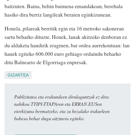
baitzuten. Baina, behin baimena emandakoan, berehala
hasiko dira berriz langileak beraien eginkizunean.
Honela, pilareak berritik egin eta 16 metroko sakoneran
sartu beharko dituzte. Honek, lanak akitzeko denboran ez
du aldaketa handirik eraginen, bai ordea aurrekontuan: lan
hauek egiteko 606.000 euro gehiago ordaindu beharko
ditu Balneario de Elgorriaga enpresak.
GIZARTEA
Publizitatea eta erakundeen dirulaguntzak ez dira
nahikoa TTIPI-TTAPAren eta ERRAN.EUSen
etorkizuna bermatzeko, eta zu bezalako irakurleen
babesa behar dugu aitzinera egiteko.