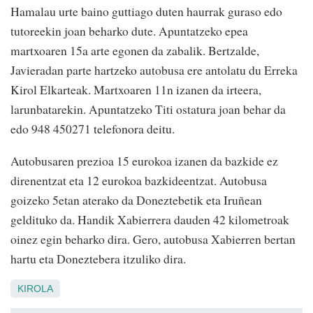
Hamalau urte baino guttiago duten haurrak guraso edo
tutoreekin joan beharko dute. Apuntatzeko epea
martxoaren 15a arte egonen da zabalik. Bertzalde,
Javieradan parte hartzeko autobusa ere antolatu du Erreka
Kirol Elkarteak. Martxoaren 11n izanen da irteera,
larunbatarekin. Apuntatzeko Titi ostatura joan behar da
edo 948 450271 telefonora deitu.
Autobusaren prezioa 15 eurokoa izanen da bazkide ez
direnentzat eta 12 eurokoa bazkideentzat. Autobusa
goizeko 5etan aterako da Doneztebetik eta Iruñean
geldituko da. Handik Xabierrera dauden 42 kilometroak
oinez egin beharko dira. Gero, autobusa Xabierren bertan
hartu eta Doneztebera itzuliko dira.
KIROLA