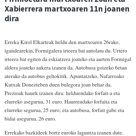
Xabierrera martxoaren 11n joanen
dira
Erreka Kirol Elkarteak heldu den martxoaren 26rako,
igandearekin, Formigalera irteera bat antolatu du. Urtero
irteera bat egiten da eskiatzera joateko eta aurten Formigal
aldera joateko aukera izanen da. Autobusa goizeko 6etan
aterako da autobus geltokitik. Apuntatzeko, Nafarroako
Kutxak Donezteben duen bulegora joan behar da.
Prezioak hauek izanen dira: helduendako forfait-a eta
elurreko asegurua, 31 euro. Haurrendako forfaita eta
elurreko segurua, 25 euro; eta autobusa, forfait gabe eta
bidai asegurua, 26 euro.
Errekako bazkideek bortz euroko laguntza izanen dute.