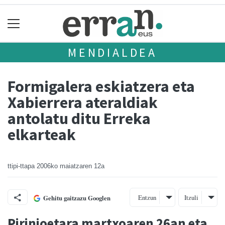
MENDIALDEA
Formigalera eskiatzera eta
Xabierrera ateraldiak
antolatu ditu Erreka
elkarteak
ttipi-ttapa
2006ko maiatzaren 12a
Entzun
Itzuli
Gehitu gaitzazu Googlen
Pirinioetara martxoaren 26an eta