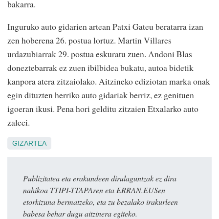
bakarra.
Inguruko auto gidarien artean Patxi Gateu beratarra izan
zen hoberena 26. postua lortuz. Martin Villares
urdazubiarrak 29. postua eskuratu zuen. Andoni Blas
doneztebarrak ez zuen ibilbidea bukatu, autoa bidetik
kanpora atera zitzaiolako. Aitzineko ediziotan marka onak
egin dituzten herriko auto gidariak berriz, ez genituen
igoeran ikusi. Pena hori gelditu zitzaien Etxalarko auto
zaleei.
GIZARTEA
Publizitatea eta erakundeen dirulaguntzak ez dira
nahikoa TTIPI-TTAPAren eta ERRAN.EUSen
etorkizuna bermatzeko, eta zu bezalako irakurleen
babesa behar dugu aitzinera egiteko.