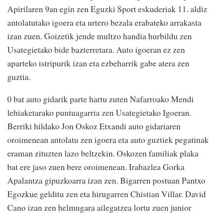
Apirilaren 9an egin zen Eguzki Sport eskuderiak 11. aldiz
antolatutako igoera eta urtero bezala erabateko arrakasta
izan zuen. Goizetik jende multzo handia hurbildu zen
Usategietako bide bazterretara. Auto igoeran ez zen
aparteko istripurik izan eta ezbeharrik gabe atera zen
guztia.
0 bat auto gidarik parte hartu zuten Nafarroako Mendi
lehiaketarako puntuagarria zen Usategietako Igoeran.
Berriki hildako Jon Oskoz Etxandi auto gidariaren
oroimenean antolatu zen igoera eta auto guztiek pegatinak
eraman zituzten lazo beltzekin. Oskozen familiak plaka
bat ere jaso zuen bere oroimenean. Irabazlea Gorka
Apalantza gipuzkoarra izan zen. Bigarren postuan Pantxo
Egozkue gelditu zen eta hirugarren Chistian Villar. David
Cano izan zen helmugara ailegatzea lortu zuen junior