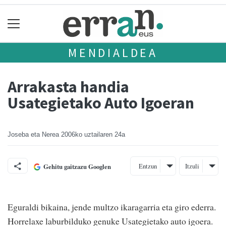
MENDIALDEA
Arrakasta handia
Usategietako Auto Igoeran
Joseba eta Nerea
2006ko uztailaren 24a
Entzun
Itzuli
Gehitu gaitzazu Googlen
Eguraldi bikaina, jende multzo ikaragarria eta giro ederra.
Horrelaxe laburbilduko genuke Usategietako auto igoera.