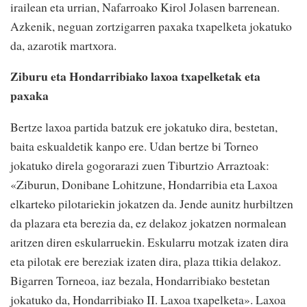
irailean eta urrian, Nafarroako Kirol Jolasen barrenean.
Azkenik, neguan zortzigarren paxaka txapelketa jokatuko
da, azarotik martxora.
Ziburu eta Hondarribiako laxoa txapelketak eta
paxaka
Bertze laxoa partida batzuk ere jokatuko dira, bestetan,
baita eskualdetik kanpo ere. Udan bertze bi Torneo
jokatuko direla gogorarazi zuen Tiburtzio Arraztoak:
«Ziburun, Donibane Lohitzune, Hondarribia eta Laxoa
elkarteko pilotariekin jokatzen da. Jende aunitz hurbiltzen
da plazara eta berezia da, ez delakoz jokatzen normalean
aritzen diren eskularruekin. Eskularru motzak izaten dira
eta pilotak ere bereziak izaten dira, plaza ttikia delakoz.
Bigarren Torneoa, iaz bezala, Hondarribiako bestetan
jokatuko da, Hondarribiako II. Laxoa txapelketa». Laxoa