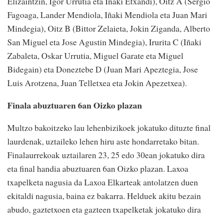
Elizaintzin, Igor Urrutia eta Iñaki Etxandi), Oitz A (Sergio
Fagoaga, Lander Mendiola, Iñaki Mendiola eta Juan Mari
Mindegia), Oitz B (Bittor Zelaieta, Jokin Ziganda, Alberto
San Miguel eta Jose Agustin Mindegia), Irurita C (Iñaki
Zabaleta, Oskar Urrutia, Miguel Garate eta Miguel
Bidegain) eta Doneztebe D (Juan Mari Apeztegia, Jose
Luis Arotzena, Juan Telletxea eta Jokin Apezetxea).
Finala abuztuaren 6an Oizko plazan
Multzo bakoitzeko lau lehenbizikoek jokatuko dituzte final
laurdenak, uztaileko lehen hiru aste hondarretako bitan.
Finalaurrekoak uztailaren 23, 25 edo 30ean jokatuko dira
eta final handia abuztuaren 6an Oizko plazan. Laxoa
txapelketa nagusia da Laxoa Elkarteak antolatzen duen
ekitaldi nagusia, baina ez bakarra. Helduek akitu bezain
abudo, gaztetxoen eta gazteen txapelketak jokatuko dira