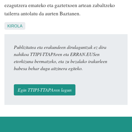
ezagutzera emateko eta gaztetxoen artean zabaltzeko
tailerra antolatu da aurten Baztanen.
KIROLA
Publizitatea eta erakundeen dirulaguntzak ez dira
nahikoa TTIPI-TTAPAren eta ERRAN.EUSen
etorkizuna bermatzeko, eta zu bezalako irakurleen
babesa behar dugu aitzinera egiteko.
Egin TTIPI-TTAPAren lagun