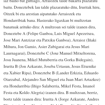
iaz baino bat guttiago, Arraiozek talde bakarra plazaratu
baitu. Doneztebek lau talde plazaratuko ditu, Iruritak hiru,
Oitzek bi eta arestian aipatutako Arraiozek eta
Hondarribiak bana. Hasierako ligaxkan bi multzotan
banatuak arituko dira: A multzoan sei talde izanen dira,
Doneztebe A (Felipe Ganboa, Luis Miguel Apezetxea,
Jose Mari Antzizar eta Patxiku Ganboa), Arraioz (Iñaki
Mihura, Jon Gamio, Asier Zubigarai eta Jesus Mari
Laurnagarai), Doneztebe C (Joxe Manuel Mitxeltorena,
Josu Juanena, Mikel Mutuberria eta Gorka Bidegain),
Irurita B (Jon Azkarate, Joseba Urtasun, Jesus Etxenike
eta Xabier Ripa), Doneztebe B (Lander Erkizia, Eduardo
Oiarzabal, Alejandro San Miguel eta Juan Mari Artazkoz)
eta Hondarribia (Iñigo Salaberria, Mikel Festa, Imanol
Festa eta Koldo Alegria) izanen dira. B multzoan, berriz,
bortz talde izanen dira: Irurita A (Jorge Azkarate, Andres