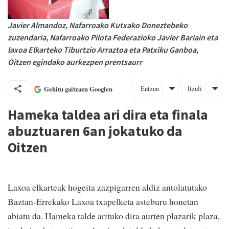
Javier Almandoz, Nafarroako Kutxako Doneztebeko
zuzendaria, Nafarroako Pilota Federazioko Javier Bariain eta
laxoa Elkarteko Tiburtzio Arraztoa eta Patxiku Ganboa,
Oitzen egindako aurkezpen prentsaurr
Entzun
Itzuli
Gehitu gaitzazu Googlen
Hameka taldea ari dira eta finala
abuztuaren 6an jokatuko da
Oitzen
Laxoa elkarteak hogeita zazpigarren aldiz antolatutako
Baztan-Errekako Laxoa txapelketa asteburu honetan
abiatu da. Hameka talde arituko dira aurten plazarik plaza,