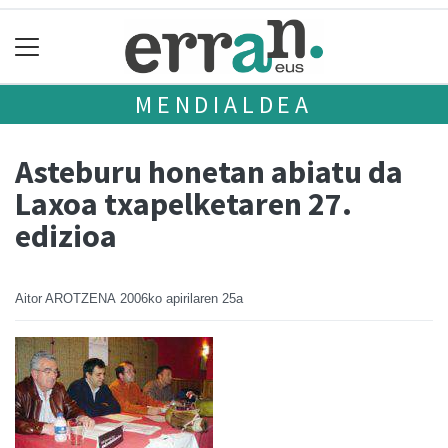
MENDIALDEA
Asteburu honetan abiatu da
Laxoa txapelketaren 27.
edizioa
Aitor AROTZENA
2006ko apirilaren 25a