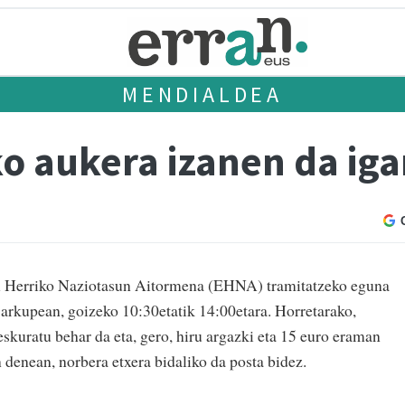
MENDIALDEA
o aukera izanen da ig
al Herriko Naziotasun Aitormena (EHNA) tramitatzeko eguna
 arkupean, goizeko 10:30etatik 14:00etara. Horretarako,
 eskuratu behar da eta, gero, hiru argazki eta 15 euro eraman
n denean, norbera etxera bidaliko da posta bidez.