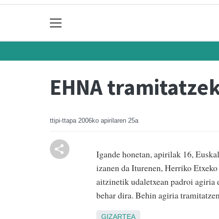
EHNA tramitatzek
ttipi-ttapa
2006ko apirilaren 25a
Igande honetan, apirilak 16, Eusk
izanen da Iturenen, Herriko Etxeko
aitzinetik udaletxean padroi agiria
behar dira. Behin agiria tramitatze
GIZARTEA