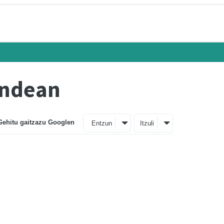
andean
Gehitu gaitzazu Googlen
Entzun
Itzuli