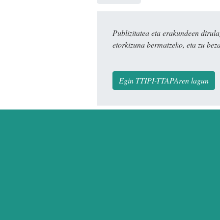
Publizitatea eta erakundeen dir
etorkizuna bermatzeko, eta zu bez
Egin TTIPI-TTAPAren lagun