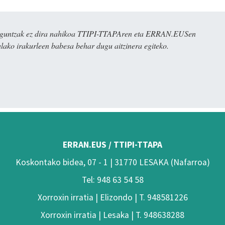
ulaguntzak ez dira nahikoa TTIPI-TTAPAren eta ERRAN.EUSen
alako irakurleen babesa behar dugu aitzinera egiteko.
ERRAN.EUS / TTIPI-TTAPA
Koskontako bidea, 07 - 1 | 31770 LESAKA (Nafarroa)
Tel: 948 63 54 58
Xorroxin irratia | Elizondo | T. 948581226
Xorroxin irratia | Lesaka | T. 948638288