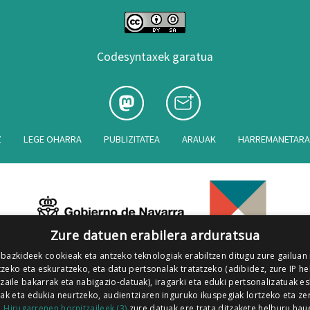
Codesyntaxek garatua
Z
LEGE OHARRA
PUBLIZITATEA
ARAUAK
HARREMANETAR
Zure datuen erabilera arduratsua
 bazkideek cookieak eta antzeko teknologiak erabiltzen ditugu zure gailuan
zeko eta eskuratzeko, eta datu pertsonalak tratatzeko (adibidez, zure IP he
tzaile bakarrak eta nabigazio-datuak), iragarki eta eduki pertsonalizatuak e
iak eta edukia neurtzeko, audientziaren inguruko ikuspegiak lortzeko eta ze
.
Hirugarrenen hornitzaileek (3)
zure datuak ere trata ditzakete helburu hau