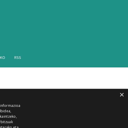
AKO
RSS
×
 informazioa
lbidea,
skaintzeko,
rbitzuak
etarako eta