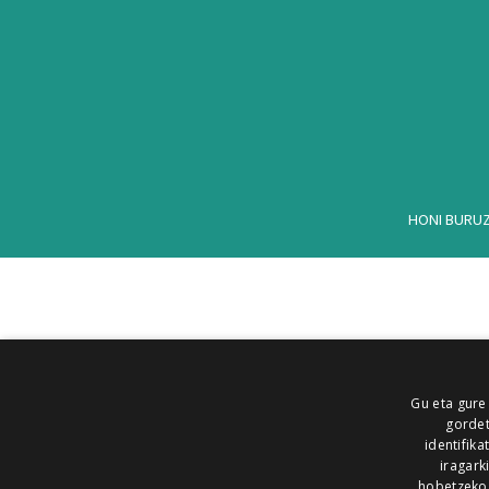
HONI BURU
Gu eta gure
gordet
identifika
iragark
hobetzeko