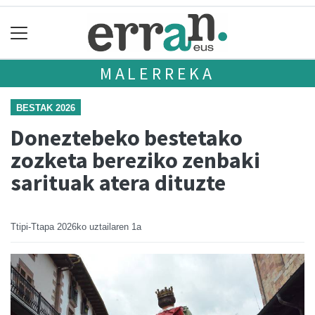
MALERREKA
BESTAK 2026
Doneztebeko bestetako
zozketa bereziko zenbaki
sarituak atera dituzte
Ttipi-Ttapa
2026ko uztailaren 1a