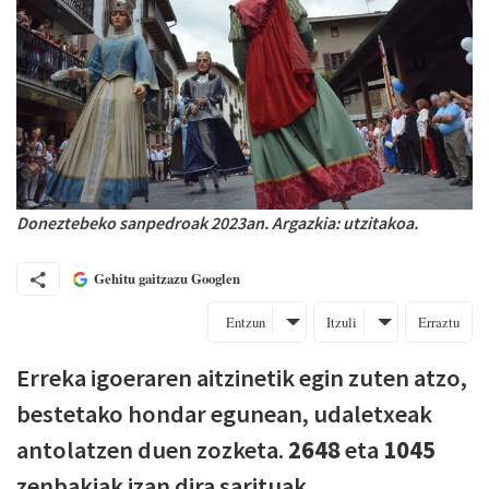
Doneztebeko sanpedroak 2023an. Argazkia: utzitakoa.
Gehitu gaitzazu Googlen
Entzun
Itzuli
Erraztu
Erreka igoeraren aitzinetik egin zuten atzo,
bestetako hondar egunean, udaletxeak
antolatzen duen zozketa.
2648
eta
1045
zenbakiak izan dira sarituak.