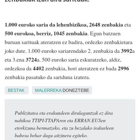
1.000 euroko saria da lehenbizikoa, 2648 zenbakia
eta
500 eurokoa, berriz, 1045 zenbakia
. Egun batzuen
buruan sarituak ateratzen ez badira, ordezko zenbakietara
3992
joko dute. 1.000 euroko sariarendako 2. zenbakia da
a
3724
eta 3.ena
a. 500 euroko saria eskuratzeko, aldiz,
4402
2996
ordezkoa da
zenbakia, hori ateratzen ez bada
zenbakia pasatuko da sariduna izatera.
BESTAK
MALERREKA
DONEZTEBE
Publizitatea eta erakundeen dirulaguntzak ez dira
nahikoa TTIPI-TTAPAren eta ERRAN.EUSen
etorkizuna bermatzeko, eta zu bezalako irakurleen
babesa behar dugu aitzinera egiteko.