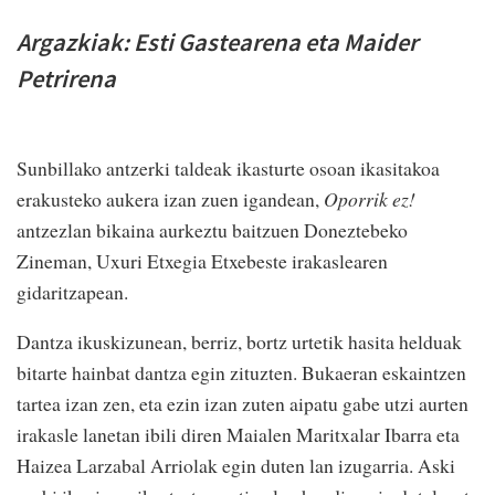
Argazkiak: Esti Gastearena eta Maider
Petrirena
Sunbillako antzerki taldeak ikasturte osoan ikasitakoa
erakusteko aukera izan zuen igandean,
Oporrik ez!
antzezlan bikaina aurkeztu baitzuen Doneztebeko
Zineman, Uxuri Etxegia Etxebeste irakaslearen
gidaritzapean.
Dantza ikuskizunean, berriz, bortz urtetik hasita helduak
bitarte hainbat dantza egin zituzten. Bukaeran eskaintzen
tartea izan zen, eta ezin izan zuten aipatu gabe utzi aurten
irakasle lanetan ibili diren Maialen Maritxalar Ibarra eta
Haizea Larzabal Arriolak egin duten lan izugarria. Aski