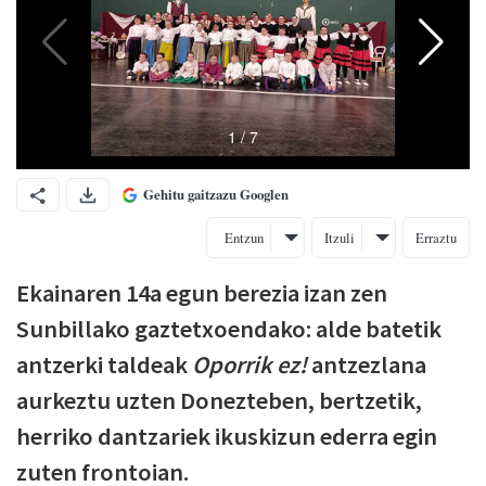
Gehitu gaitzazu Googlen
Entzun
Itzuli
Erraztu
Ekainaren 14a egun berezia izan zen
Sunbillako gaztetxoendako: alde batetik
antzerki taldeak
Oporrik ez!
antzezlana
aurkeztu uzten Donezteben, bertzetik,
herriko dantzariek ikuskizun ederra egin
zuten frontoian.