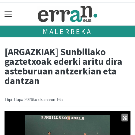
MALERREKA
[ARGAZKIAK] Sunbillako
gaztetxoak ederki aritu dira
asteburuan antzerkian eta
dantzan
Ttipi-Ttapa
2026ko ekainaren 16a