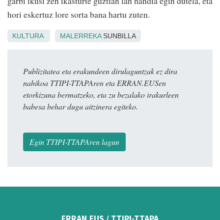
garbi ikusi zen ikasturte guztian lan handia egin dutela, eta
hori eskertuz lore sorta bana hartu zuten.
KULTURA
MALERREKA
SUNBILLA
Publizitatea eta erakundeen dirulaguntzak ez dira
nahikoa TTIPI-TTAPAren eta ERRAN.EUSen
etorkizuna bermatzeko, eta zu bezalako irakurleen
babesa behar dugu aitzinera egiteko.
Egin TTIPI-TTAPAren lagun
ERRAN.EUS / TTIPI-TTAPA