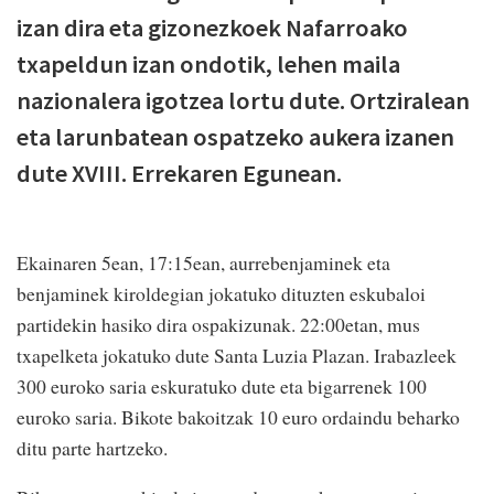
izan dira eta gizonezkoek Nafarroako
txapeldun izan ondotik, lehen maila
nazionalera igotzea lortu dute. Ortziralean
eta larunbatean ospatzeko aukera izanen
dute XVIII. Errekaren Egunean.
Ekainaren 5ean, 17:15ean, aurrebenjaminek eta
benjaminek kiroldegian jokatuko dituzten eskubaloi
partidekin hasiko dira ospakizunak. 22:00etan, mus
txapelketa jokatuko dute Santa Luzia Plazan. Irabazleek
300 euroko saria eskuratuko dute eta bigarrenek 100
euroko saria. Bikote bakoitzak 10 euro ordaindu beharko
ditu parte hartzeko.