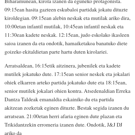
Biha
ramunean, kirola izanen da eguneko protagonista.
09:15ean hasita gazteen eskubaloi partidak jokatu dituzte
kiroldegian. 09:15ean alebin neskak eta mutilak ariko dira,
10:00etan infantil mutilak, 10:45ean infantil neskak eta
11:30ean kadete neskak. 12:15ean, judo eskolako ikasleen
saioa izanen da eta ondotik, hamaiketakoa banatuko diete
goizeko ekitaldietan parte hartu duten kirolariei.
Arratsaldean, 16:15etik aitzinera, jubenilek eta kadete
mutilek jokatuko dute. 17:15ean senior neskek eta jokalari
ohiek elkarren arteko partida jokatuko dute eta 18:15ean,
senior mutilek jokalari ohien kontra. Atsedenaldian Erreka
Dantza Taldeak emanaldia eskainiko du eta partida
akitzean zozketak eginen dituzte. Bestak segida izanen du
arratsean. 21:00etan herri afaria eginen dute plazan eta
Trikidantzekin erromeria izanen dute. Ondotik, J&J DJ
ariko da