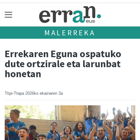
MALERREKA
Errekaren Eguna ospatuko
dute ortzirale eta larunbat
honetan
Ttipi-Ttapa
2026ko ekainaren 3a