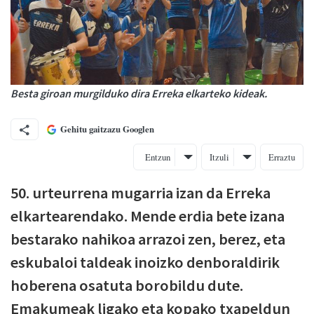
Besta giroan murgilduko dira Erreka elkarteko kideak.
Gehitu gaitzazu Googlen
Entzun
Itzuli
Erraztu
50. urteurrena mugarria izan da Erreka
elkartearendako. Mende erdia bete izana
bestarako nahikoa arrazoi zen, berez, eta
eskubaloi taldeak inoizko denboraldirik
hoberena osatuta borobildu dute.
Emakumeak ligako eta kopako txapeldun