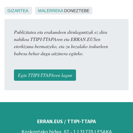
GIZARTEA
MALERREKA
DONEZTEBE
Publizitatea eta erakundeen dirulaguntzak ez dira
nahikoa TTIPI-TTAPAren eta ERRAN.EUSen
etorkizuna bermatzeko, eta zu bezalako irakurleen
babesa behar dugu aitzinera egiteko.
Egin TTIPI-TTAPAren lagun
ERRAN.EUS / TTIPI-TTAPA
Koskontako bidea, 07 - 1 | 31770 LESAKA