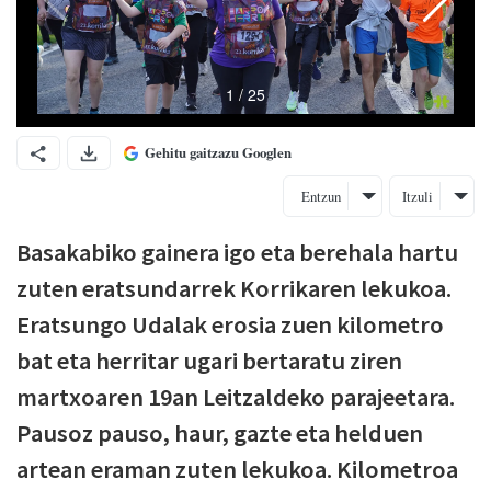
Gehitu gaitzazu Googlen
Entzun
Itzuli
Basakabiko gainera igo eta berehala hartu
zuten eratsundarrek Korrikaren lekukoa.
Eratsungo Udalak erosia zuen kilometro
bat eta herritar ugari bertaratu ziren
martxoaren 19an Leitzaldeko parajeetara.
Pausoz pauso, haur, gazte eta helduen
artean eraman zuten lekukoa. Kilometroa