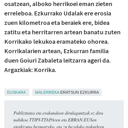
osatzean, alboko herrikoei eman zieten
erreleboa. Ezkurrako Udalak ere erosia
zuen kilometroa eta beraiek ere, bidea
zatitu eta herritarren artean banatu zuten
Korrikako lekukoa eramateko ohorea.
Korrikalarien artean, Ezkurran familia
duen Goiuri Zabaleta leitzarra ageri da.
Argazkiak: Korrika.
EUSKARA
MALERREKA
ERATSUN EZKURRA
Publizitatea eta erakundeen dirulaguntzak ez dira
nahikoa TTIPI-TTAPAren eta ERRAN.EUSen
etorkizuna bermatzeko, eta zu bezalako irakurleen