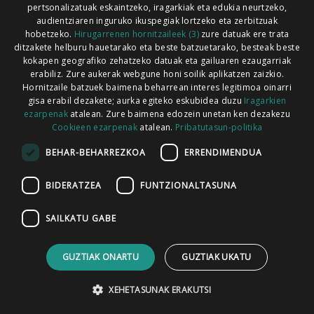
pertsonalizatuak eskaintzeko, iragarkiak eta edukia neurtzeko,
audientziaren inguruko ikuspegiak lortzeko eta zerbitzuak
hobetzeko.
Hirugarrenen hornitzaileek (3)
zure datuak ere trata
ditzakete helburu hauetarako eta beste batzuetarako, besteak beste
Codesyntaxek garatua
kokapen geografiko zehatzeko datuak eta gailuaren ezaugarriak
erabiliz. Zure aukerak webgune honi soilik aplikatzen zaizkio.
Hornitzaile batzuek baimena beharrean interes legitimoa oinarri
gisa erabil dezakete; aurka egiteko eskubidea duzu
Iragarkien
ezarpenak
atalean. Zure baimena edozein unetan ken dezakezu
Cookieen ezarpenak
atalean.
Pribatutasun-politika
HONI BURUZ
LEGE OHARRA
PUBLIZITATEA
BEHAR-BEHARREZKOA
ERRENDIMENDUA
ARAUAK
HARREMANETARAKO
RSS
BIDERATZEA
FUNTZIONALTASUNA
SAILKATU GABE
GUZTIAK ONARTU
GUZTIAK UKATU
XEHETASUNAK ERAKUTSI