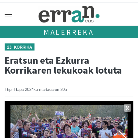
MALERREKA
23. KORRIKA
Eratsun eta Ezkurra
Korrikaren lekukoak lotuta
Ttipi-Ttapa
2024ko martxoaren 20a