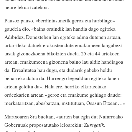
neure lekua izateko».
Pausoz pauso, «berdintasunetik geroz eta hurbilago»
gaudela dio, «baina oraindik lan handia dago egiteko.
Adibidez, Donezteben lan egiteko adina dutenen artean,
urtarrileko datuek erakusten dute emakumeen langabezi
tasak gizonezkoena bikoizten duela. 25 eta 44 urtekoen
artean, emakumeena gizonena baino lau aldiz handiagoa
da. Errealitatea hau dugu, eta dudarik gabeko heldu
beharreko datua da. Hurrengo legealdian egiteko lanen
artean gelditu da». Hala ere, herriko elkarteetako
ordezkarien artean «geroz eta emakume gehiago daude:
merkataritzan, abesbatzan, institutuan, Osasun Etxean…»
Martxoaren 8ra bueltan, «aurten bat egin dut Nafarroako
Gobernuak proposatutako leloarekin:
Zuregatik.