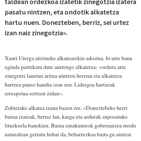
taldean ordezkoa izatetik zinegotzia izatera
pasatu nintzen, eta ondotik alkatetza
hartu nuen. Donezteben, berriz, sei urtez
izan naiz zinegotzia».
Xanti Uterga aitzineko alkatearekin adostua, bi urte bana
eginda partekatu dute aurtengo alkatetza; «ordura arte
zinegotzi lanetan aritua nintzen herrian eta alkatetza
hartzea pauso handia izan zen. Lidergoa hartzeak
errespetua sortzen zidan».
Zubietako alkatea izana bazen ere, «Doneztebeko herri
burua izateak, bertze lan, karga eta ardurak suposatuko
lituzkeela banekien. Baina emakumeok gobernatzea modu
naturalean gertatu behar da, beharrezkoa baita gu aintzat