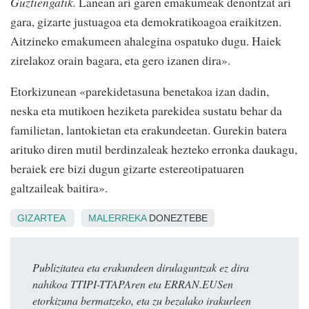
Guztiengatik.
Lanean ari garen emakumeak denontzat ari
gara, gizarte justuagoa eta demokratikoagoa eraikitzen.
Aitzineko emakumeen ahalegina ospatuko dugu. Haiek
zirelakoz orain bagara, eta gero izanen dira».
Etorkizunean «parekidetasuna benetakoa izan dadin,
neska eta mutikoen heziketa parekidea sustatu behar da
familietan, lantokietan eta erakundeetan. Gurekin batera
arituko diren mutil berdinzaleak hezteko erronka daukagu,
beraiek ere bizi dugun gizarte estereotipatuaren
galtzaileak baitira».
GIZARTEA
MALERREKA
DONEZTEBE
Publizitatea eta erakundeen dirulaguntzak ez dira
nahikoa TTIPI-TTAPAren eta ERRAN.EUSen
etorkizuna bermatzeko, eta zu bezalako irakurleen