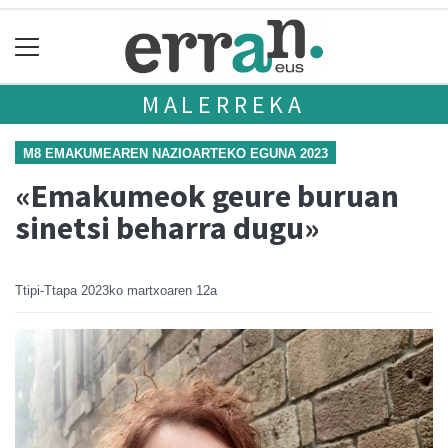
MALERREKA
M8 EMAKUMEAREN NAZIOARTEKO EGUNA 2023
«Emakumeok geure buruan
sinetsi beharra dugu»
Ttipi-Ttapa
2023ko martxoaren 12a