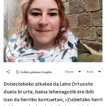
Entzun
Itzuli
Gehitu gaitzazu Googlen
Doneztebeko alkatea da Leire Ortuoste
duela bi urte, baina lehenagotik ere ibili
izan da herriko kontuetan; «Zubietako herri