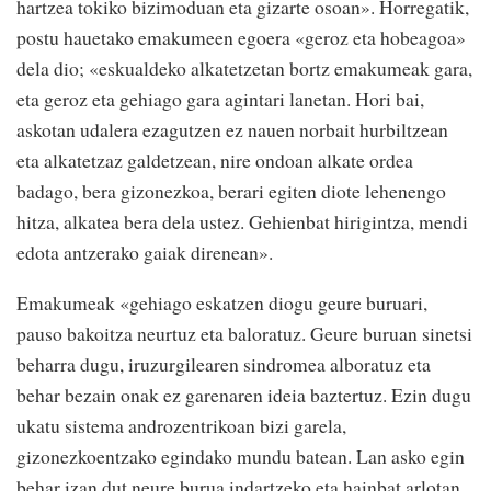
hartzea tokiko bizimoduan eta gizarte osoan». Horregatik,
postu hauetako emakumeen egoera «geroz eta hobeagoa»
dela dio; «eskualdeko alkatetzetan bortz emakumeak gara,
eta geroz eta gehiago gara agintari lanetan. Hori bai,
askotan udalera ezagutzen ez nauen norbait hurbiltzean
eta alkatetzaz galdetzean, nire ondoan alkate ordea
badago, bera gizonezkoa, berari egiten diote lehenengo
hitza, alkatea bera dela ustez. Gehienbat hirigintza, mendi
edota antzerako gaiak direnean».
Emakumeak «gehiago eskatzen diogu geure buruari,
pauso bakoitza neurtuz eta baloratuz. Geure buruan sinetsi
beharra dugu, iruzurgilearen sindromea alboratuz eta
behar bezain onak ez garenaren ideia baztertuz. Ezin dugu
ukatu sistema androzentrikoan bizi garela,
gizonezkoentzako egindako mundu batean. Lan asko egin
behar izan dut neure burua indartzeko eta hainbat arlotan