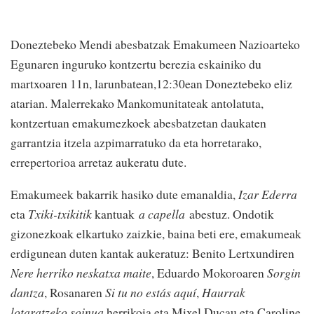
Doneztebeko Mendi abesbatzak Emakumeen Nazioarteko
Egunaren inguruko kontzertu berezia eskainiko du
martxoaren 11n, larunbatean,12:30ean Doneztebeko eliz
atarian. Malerrekako Mankomunitateak antolatuta,
kontzertuan emakumezkoek abesbatzetan daukaten
garrantzia itzela azpimarratuko da eta horretarako,
errepertorioa arretaz aukeratu dute.
Emakumeek bakarrik hasiko dute emanaldia,
Izar Ederra
eta
Txiki-txikitik
kantuak
a capella
abestuz. Ondotik
gizonezkoak elkartuko zaizkie, baina beti ere, emakumeak
erdigunean duten kantak aukeratuz: Benito Lertxundiren
Nere herriko neskatxa maite
, Eduardo Mokoroaren
Sorgin
dantza
, Rosanaren
Si tu no estás aquí
,
Haurrak
lotaratzeko soinua
herrikoia eta Mixel Ducau eta Caroline