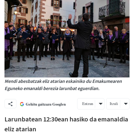
Mendi abesbatzak eliz atarian eskainiko du Emakumearen
Eguneko emanaldi berezia larunbat eguerdian.
Entzun
Itzuli
Gehitu gaitzazu Googlen
Larunbatean 12:30ean hasiko da emanaldia
eliz atarian