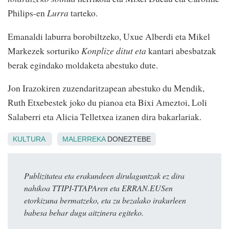
Philips-en
Lurra
tarteko.
Emanaldi laburra borobiltzeko, Uxue Alberdi eta Mikel
Markezek sorturiko
Konplize ditut eta
kantari abesbatzak
berak egindako moldaketa abestuko dute.
Jon Irazokiren zuzendaritzapean abestuko du Mendik,
Ruth Etxebestek joko du pianoa eta Bixi Ameztoi, Loli
Salaberri eta Alicia Telletxea izanen dira bakarlariak.
KULTURA
MALERREKA
DONEZTEBE
Publizitatea eta erakundeen dirulaguntzak ez dira
nahikoa TTIPI-TTAPAren eta ERRAN.EUSen
etorkizuna bermatzeko, eta zu bezalako irakurleen
babesa behar dugu aitzinera egiteko.