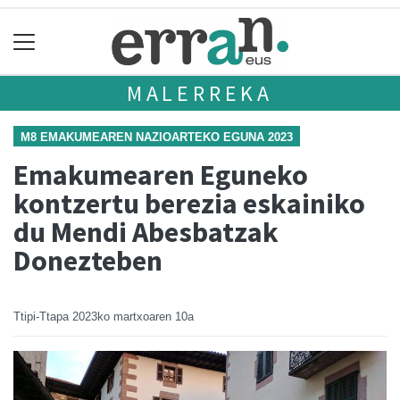
MALERREKA
M8 EMAKUMEAREN NAZIOARTEKO EGUNA 2023
Emakumearen Eguneko
kontzertu berezia eskainiko
du Mendi Abesbatzak
Donezteben
Ttipi-Ttapa
2023ko martxoaren 10a