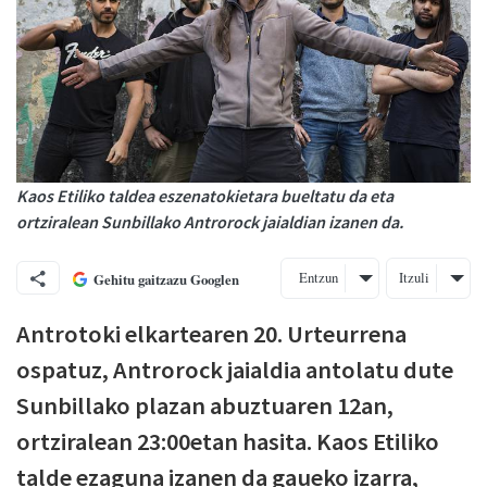
Kaos Etiliko taldea eszenatokietara bueltatu da eta
ortziralean Sunbillako Antrorock jaialdian izanen da.
Entzun
Itzuli
Gehitu gaitzazu Googlen
Antrotoki elkartearen 20. Urteurrena
ospatuz, Antrorock jaialdia antolatu dute
Sunbillako plazan abuztuaren 12an,
ortziralean 23:00etan hasita. Kaos Etiliko
talde ezaguna izanen da gaueko izarra,