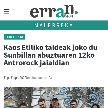
MALERREKA
UDA GIROA
Kaos Etiliko taldeak joko du
Sunbillan abuztuaren 12ko
Antrorock jaialdian
Ttipi-Ttapa
2022ko abuztuaren 10a