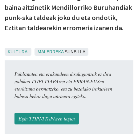
baina aitzinetik Mendillorriko Buruhandiak
punk-ska taldeak joko du eta ondotik,
Eztitan taldearekin erromeria izanen da.
KULTURA
MALERREKA
SUNBILLA
Publizitatea eta erakundeen dirulaguntzak ez dira
nahikoa TTIPI-TTAPAren eta ERRAN.EUSen
etorkizuna bermatzeko, eta zu bezalako irakurleen
babesa behar dugu aitzinera egiteko.
Egin TTIPI-TTAPAren lagun