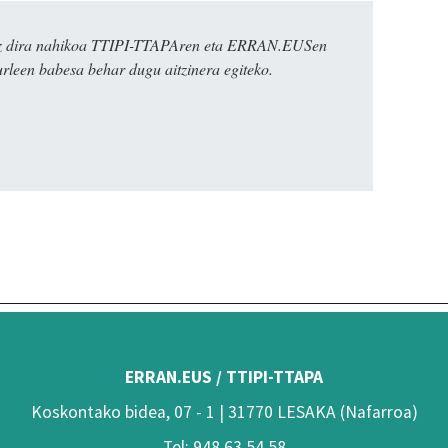
k ez dira nahikoa TTIPI-TTAPAren eta ERRAN.EUSen
urleen babesa behar dugu aitzinera egiteko.
ERRAN.EUS / TTIPI-TTAPA
Koskontako bidea, 07 - 1 | 31770 LESAKA (Nafarroa)
Tel: 948 63 54 58