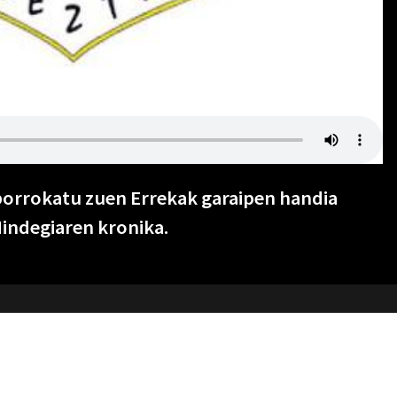
borrokatu zuen Errekak garaipen handia
Mindegiaren kronika.