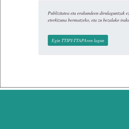
Publizitatea eta erakundeen dirulaguntza
etorkizuna bermatzeko, eta zu bezalako irak
Egin TTIPI-TTAPAren lagun