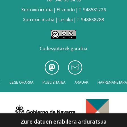
Xorroxin irratia | Elizondo | T. 948581226
Xorroxin irratia | Lesaka | T. 948638288
Codesyntaxek garatua
Z
LEGE OHARRA
PUBLIZITATEA
ARAUAK
HARREMANETAR
Zure datuen erabilera arduratsua