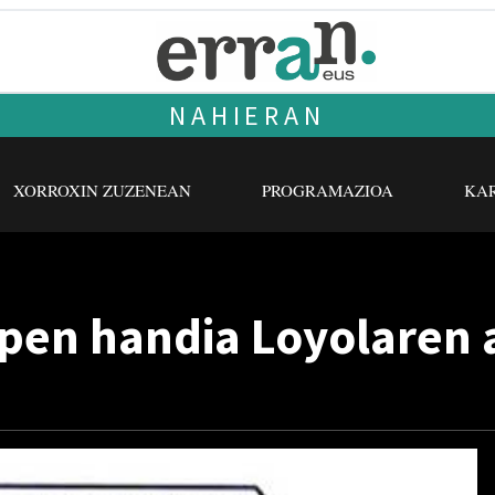
NAHIERAN
XORROXIN ZUZENEAN
PROGRAMAZIOA
KAR
ipen handia Loyolaren 