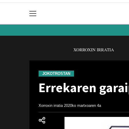
XORROXIN IRRATIA
JOKOTROSTAN
Errekaren gara
Xorroxin irratia
2020ko martxoaren 4a