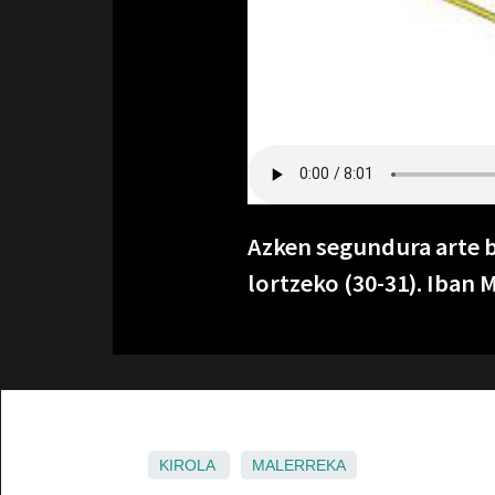
Azken segundura arte 
lortzeko (30-31). Iban 
KIROLA
MALERREKA