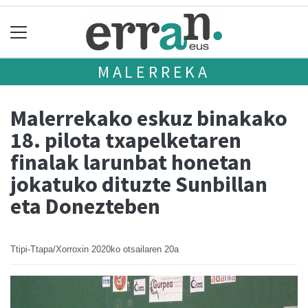
MALERREKA
Malerrekako eskuz binakako
18. pilota txapelketaren
finalak larunbat honetan
jokatuko dituzte Sunbillan
eta Donezteben
Ttipi-Ttapa/Xorroxin
2020ko otsailaren 20a