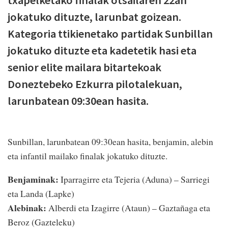
jokatuko dituzte, larunbat goizean.
Kategoria ttikienetako partidak Sunbillan
jokatuko dituzte eta kadetetik hasi eta
senior elite mailara bitartekoak
Doneztebeko Ezkurra pilotalekuan,
larunbatean 09:30ean hasita.
Sunbillan, larunbatean 09:30ean hasita, benjamin, alebin
eta infantil mailako finalak jokatuko dituzte.
Benjaminak:
Iparragirre eta Tejeria (Aduna) – Sarriegi
eta Landa (Lapke)
Alebinak:
Alberdi eta Izagirre (Ataun) – Gaztañaga eta
Beroz (Gazteleku)