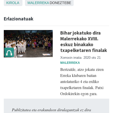
KIROLA
MALERREKA
DONEZTEBE
Erlazionatuak
Bihar jokatuko dira
Malerrekako XVIII.
eskuz binakako
txapelketaren finalak
Xorroxin irratia
2020 ots 21
MALERREKA
Bertzalde, atzo jokatu ziren
Erreka klubaren baitan
antolaturiko 4 eta erdiko
txapelketaren finalak. Patxi
Ordokirekin egon gara.
Publizitatea eta erakundeen dirulaguntzak ez dira