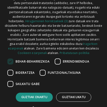
Xorroxin irratia | Lesaka | T. 948638288
datu pertsonalak tratatzeko (adibidez, zure IP helbidea,
identifikatzaile bakarrak eta nabigazio-datuak), iragarki eta eduki
pertsonalizatuak eskaintzeko, iragarkiak eta edukia neurtzeko,
audientziaren inguruko ikuspegiak lortzeko eta zerbitzuak
hobetzeko.
Hirugarrenen hornitzaileek (3)
zure datuak ere trata
ditzakete helburu hauetarako eta beste batzuetarako, besteak beste
Codesyntaxek garatua
kokapen geografiko zehatzeko datuak eta gailuaren ezaugarriak
erabiliz. Zure aukerak webgune honi soilik aplikatzen zaizkio.
Hornitzaile batzuek baimena beharrean interes legitimoa oinarri
gisa erabil dezakete; aurka egiteko eskubidea duzu
Iragarkien
ezarpenak
atalean. Zure baimena edozein unetan ken dezakezu
Cookieen ezarpenak
atalean.
Pribatutasun-politika
HONI BURUZ
LEGE OHARRA
PUBLIZITATEA
BEHAR-BEHARREZKOA
ERRENDIMENDUA
ARAUAK
HARREMANETARAKO
RSS
BIDERATZEA
FUNTZIONALTASUNA
SAILKATU GABE
GUZTIAK ONARTU
GUZTIAK UKATU