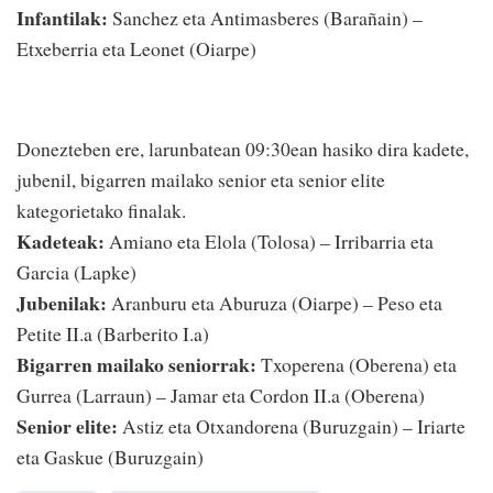
Infantilak:
Sanchez eta Antimasberes (Barañain) –
Etxeberria eta Leonet (Oiarpe)
Donezteben ere, larunbatean 09:30ean hasiko dira kadete,
jubenil, bigarren mailako senior eta senior elite
kategorietako finalak.
Kadeteak:
Amiano eta Elola (Tolosa) – Irribarria eta
Garcia (Lapke)
Jubenilak:
Aranburu eta Aburuza (Oiarpe) – Peso eta
Petite II.a (Barberito I.a)
Bigarren mailako seniorrak:
Txoperena (Oberena) eta
Gurrea (Larraun) – Jamar eta Cordon II.a (Oberena)
Senior elite:
Astiz eta Otxandorena (Buruzgain) – Iriarte
eta Gaskue (Buruzgain)