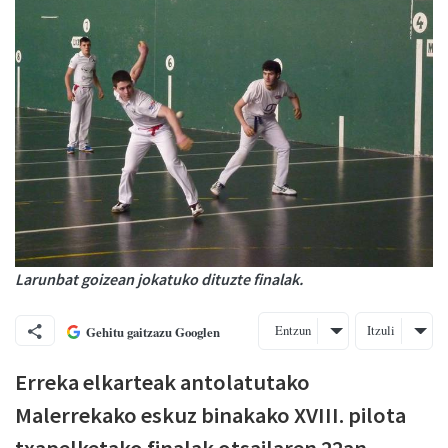
Larunbat goizean jokatuko dituzte finalak.
Entzun
Itzuli
Gehitu gaitzazu Googlen
Erreka elkarteak antolatutako
Malerrekako eskuz binakako XVIII. pilota
txapelketako finalak otsailaren 22an