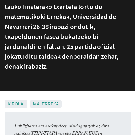
lauko finalerako txartela lortu du
matematikoki Errekak, Universidad de
Navarrari 26-38 irabazi ondotik,
txapeldunen fasea bukatzeko bi
jardunaldiren faltan. 25 partida ofizial
jokatu ditu taldeak denboraldan zehar,
denak irabaziz.
KIROLA
MALERREKA
Publizitatea eta erakundeen dirulaguntzak ez dira
nahikoa TTIPI-TTAPAren eta ERRAN.EUSen