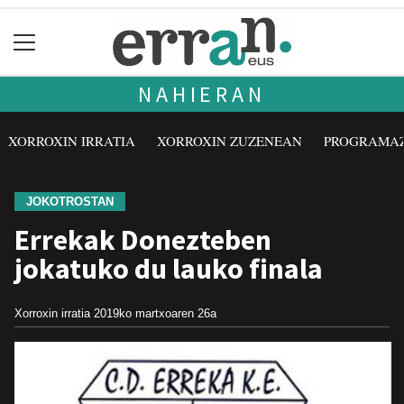
NAHIERAN
XORROXIN IRRATIA
XORROXIN ZUZENEAN
PROGRAMA
JOKOTROSTAN
Errekak Donezteben
jokatuko du lauko finala
Xorroxin irratia
2019ko martxoaren 26a