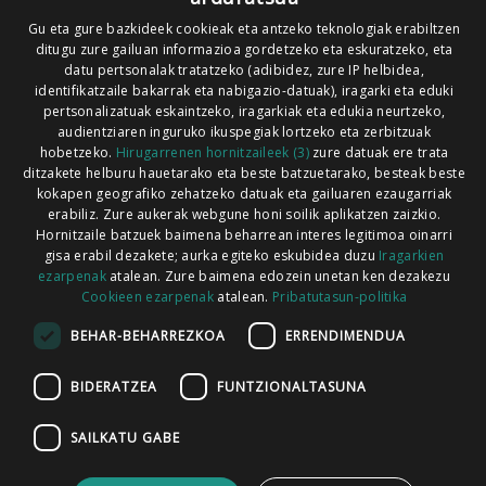
Xorroxin irratia | Elizondo | T. 948581226
Gu eta gure bazkideek cookieak eta antzeko teknologiak erabiltzen
ditugu zure gailuan informazioa gordetzeko eta eskuratzeko, eta
Xorroxin irratia | Lesaka | T. 948638288
datu pertsonalak tratatzeko (adibidez, zure IP helbidea,
identifikatzaile bakarrak eta nabigazio-datuak), iragarki eta eduki
pertsonalizatuak eskaintzeko, iragarkiak eta edukia neurtzeko,
audientziaren inguruko ikuspegiak lortzeko eta zerbitzuak
hobetzeko.
Hirugarrenen hornitzaileek (3)
zure datuak ere trata
ditzakete helburu hauetarako eta beste batzuetarako, besteak beste
Codesyntaxek garatua
kokapen geografiko zehatzeko datuak eta gailuaren ezaugarriak
erabiliz. Zure aukerak webgune honi soilik aplikatzen zaizkio.
Hornitzaile batzuek baimena beharrean interes legitimoa oinarri
gisa erabil dezakete; aurka egiteko eskubidea duzu
Iragarkien
ezarpenak
atalean. Zure baimena edozein unetan ken dezakezu
Cookieen ezarpenak
atalean.
Pribatutasun-politika
HONI BURUZ
LEGE OHARRA
PUBLIZITATEA
BEHAR-BEHARREZKOA
ERRENDIMENDUA
ARAUAK
HARREMANETARAKO
RSS
BIDERATZEA
FUNTZIONALTASUNA
SAILKATU GABE