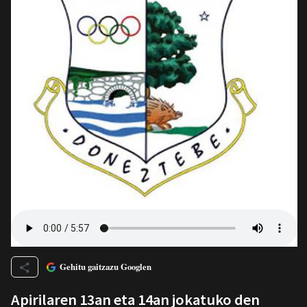
Gehitu gaitzazu Googlen
Apirilaren 13an eta 14an jokatuko den