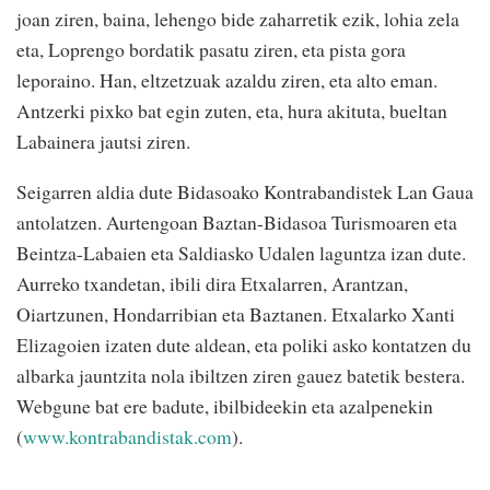
joan ziren, baina, lehengo bide zaharretik ezik, lohia zela
eta, Loprengo bordatik pasatu ziren, eta pista gora
leporaino. Han, eltzetzuak azaldu ziren, eta alto eman.
Antzerki pixko bat egin zuten, eta, hura akituta, bueltan
Labainera jautsi ziren.
Seigarren aldia dute Bidasoako Kontrabandistek Lan Gaua
antolatzen. Aurtengoan Baztan-Bidasoa Turismoaren eta
Beintza-Labaien eta Saldiasko Udalen laguntza izan dute.
Aurreko txandetan, ibili dira Etxalarren, Arantzan,
Oiartzunen, Hondarribian eta Baztanen. Etxalarko Xanti
Elizagoien izaten dute aldean, eta poliki asko kontatzen du
albarka jauntzita nola ibiltzen ziren gauez batetik bestera.
Webgune bat ere badute, ibilbideekin eta azalpenekin
(
www.kontrabandistak.com
).