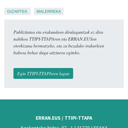
GIZARTEA
MALERREKA
Publizitatea eta erakundeen dirulaguntzak ez dira
nahikoa TTIPI-TTAPAren eta ERRAN.EUSen
etorkizuna bermatzeko, eta zu bezalako irakurleen
babesa behar dugu aitzinera egiteko.
Egin TTIPI-TTAPAren lagun
ERRAN.EUS / TTIPI-TTAPA
Koskontako bidea, 07 - 1 | 31770 LESAKA