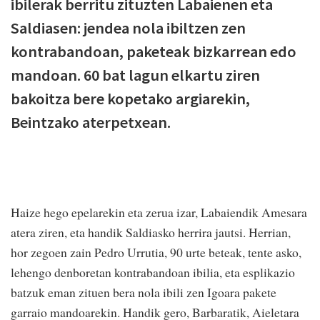
ibilerak berritu zituzten Labaienen eta
Saldiasen: jendea nola ibiltzen zen
kontrabandoan, paketeak bizkarrean edo
mandoan. 60 bat lagun elkartu ziren
bakoitza bere kopetako argiarekin,
Beintzako aterpetxean.
Haize hego epelarekin eta zerua izar, Labaiendik Amesara
atera ziren, eta handik Saldiasko herrira jautsi. Herrian,
hor zegoen zain Pedro Urrutia, 90 urte beteak, tente asko,
lehengo denboretan kontrabandoan ibilia, eta esplikazio
batzuk eman zituen bera nola ibili zen Igoara pakete
garraio mandoarekin. Handik gero, Barbaratik, Aieletara