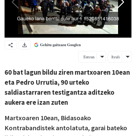
Gehitu gaitzazu Googlen
Entzun
Itzuli
60 bat lagun bildu ziren martxoaren 10ean
eta Pedro Urrutia, 90 urteko
saldiastarraren testigantza aditzeko
aukera ere izan zuten
Martxoaren 10ean, Bidasoako
Kontrabandistek antolatuta, garai bateko