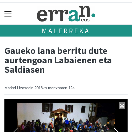
MALERREKA
Gaueko lana berritu dute
aurtengoan Labaienen eta
Saldiasen
Markel Lizasoain
2018ko martxoaren 12a