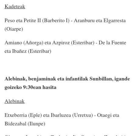
Kadeteak
Peso eta Petite II (Barberito I) - Aranburu eta Elgarresta
(Oiarpe)
Amiano (Añorga) eta Azpiroz (Esteribar) - De la Fuente
eta Ibañez (Esteribar)
Alebinak, benjaminak eta infantilak Sunbillan, igande
goizeko 9:30ean hasita
Alebinak
Etxeberria (Eple) eta Ibarluzea (Urretxu) - Otaegi eta
Bidezabal (Ilunpe)