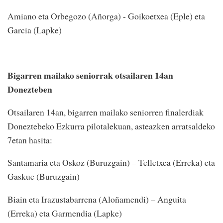
Amiano eta Orbegozo (Añorga) - Goikoetxea (Eple) eta
Garcia (Lapke)
Bigarren mailako seniorrak otsailaren 14an
Donezteben
Otsailaren 14an, bigarren mailako seniorren finalerdiak
Doneztebeko Ezkurra pilotalekuan, asteazken arratsaldeko
7etan hasita:
Santamaria eta Oskoz (Buruzgain) – Telletxea (Erreka) eta
Gaskue (Buruzgain)
Biain eta Irazustabarrena (Aloñamendi) – Anguita
(Erreka) eta Garmendia (Lapke)