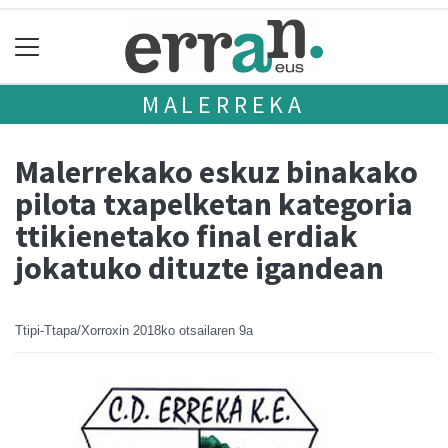
MALERREKA
Malerrekako eskuz binakako
pilota txapelketan kategoria
ttikienetako final erdiak
jokatuko dituzte igandean
Ttipi-Ttapa/Xorroxin
2018ko otsailaren 9a