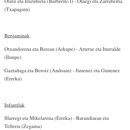
Olave eta Iruzubieta (Barberito I) - Otaegi eta Zarrabeitia
(Txapagain)
Benjaminak
Otxandorena eta Bereau (Arkupe) - Artetxe eta Iturralde
(Ilunpe)
Gaztañaga eta Beroiz (Andoain) - Jimenez eta Gimenez
(Erreka)
Infantilak
Illarregi eta Mikelarena (Erreka) - Barandiaran eta
Telleria (Zegama)