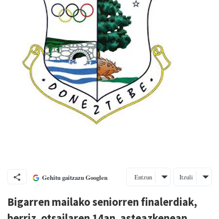
Entzun
Itzuli
Gehitu gaitzazu Googlen
Bigarren mailako seniorren finalerdiak,
berriz, otsailaren 14an, asteazkenean