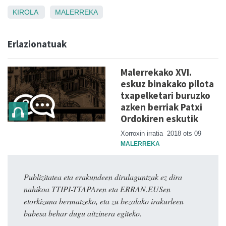
KIROLA
MALERREKA
Erlazionatuak
Malerrekako XVI.
eskuz binakako pilota
txapelketari buruzko
azken berriak Patxi
Ordokiren eskutik
Xorroxin irratia
2018 ots 09
MALERREKA
Publizitatea eta erakundeen dirulaguntzak ez dira
nahikoa TTIPI-TTAPAren eta ERRAN.EUSen
etorkizuna bermatzeko, eta zu bezalako irakurleen
babesa behar dugu aitzinera egiteko.