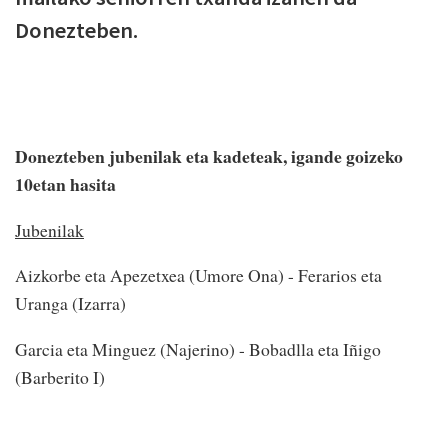
Donezteben.
Donezteben jubenilak eta kadeteak, igande goizeko
10etan hasita
Jubenilak
Aizkorbe eta Apezetxea (Umore Ona) - Ferarios eta
Uranga (Izarra)
Garcia eta Minguez (Najerino) - Bobadlla eta Iñigo
(Barberito I)