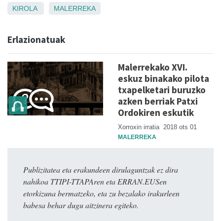
KIROLA
MALERREKA
Erlazionatuak
Malerrekako XVI.
eskuz binakako pilota
txapelketari buruzko
azken berriak Patxi
Ordokiren eskutik
Xorroxin irratia
2018 ots 01
MALERREKA
Publizitatea eta erakundeen dirulaguntzak ez dira
nahikoa TTIPI-TTAPAren eta ERRAN.EUSen
etorkizuna bermatzeko, eta zu bezalako irakurleen
babesa behar dugu aitzinera egiteko.