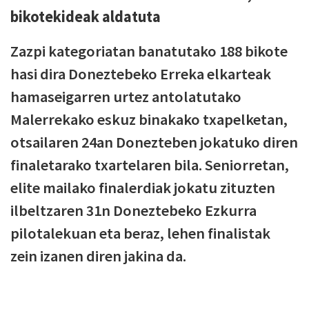
bikotekideak aldatuta
Zazpi kategoriatan banatutako 188 bikote
hasi dira Doneztebeko Erreka elkarteak
hamaseigarren urtez antolatutako
Malerrekako eskuz binakako txapelketan,
otsailaren 24an Donezteben jokatuko diren
finaletarako txartelaren bila. Seniorretan,
elite mailako finalerdiak jokatu zituzten
ilbeltzaren 31n Doneztebeko Ezkurra
pilotalekuan eta beraz, lehen finalistak
zein izanen diren jakina da.