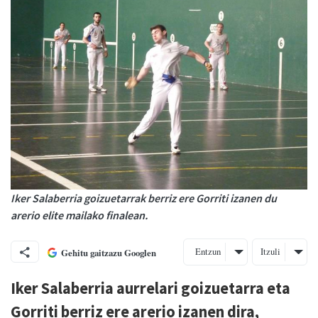
Iker Salaberria goizuetarrak berriz ere Gorriti izanen du
arerio elite mailako finalean.
Entzun
Itzuli
Gehitu gaitzazu Googlen
Iker Salaberria aurrelari goizuetarra eta
Gorriti berriz ere arerio izanen dira,