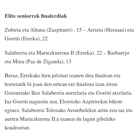
Elite seniorrek finalerdiak
Zubiria eta Altuna (Zazpiturri) , 15 – Arrieta (Hernani) eta
Gorriti (Erreka), 22
Salaberria eta Mariezkurrena II (Erreka), 22 – Barbarejo
eta Mina (Paz de Ziganda), 13
Beraz, Errekako hiru pilotari izanen dira finalean eta
horietatik bi joan den urtean ere finalista izan ziren:
Goizuetako Iker Salaberria aurrelaria eta Gorriti atzelaria.
Iaz Gorriti nagusitu zen, Elorrioko Azpirirekin bikote
eginez. Salaberria Tolosako Arratibelekin aritu zen iaz eta
aurten Mariezkurrna II.a izanen du lagun gibeleko
koadroetan.