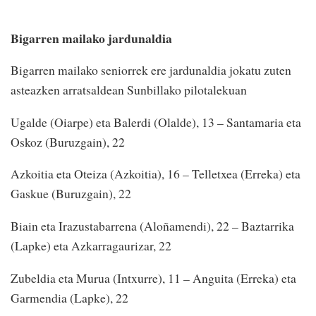
Bigarren mailako jardunaldia
Bigarren mailako seniorrek ere jardunaldia jokatu zuten
asteazken arratsaldean Sunbillako pilotalekuan
Ugalde (Oiarpe) eta Balerdi (Olalde), 13 – Santamaria eta
Oskoz (Buruzgain), 22
Azkoitia eta Oteiza (Azkoitia), 16 – Telletxea (Erreka) eta
Gaskue (Buruzgain), 22
Biain eta Irazustabarrena (Aloñamendi), 22 – Baztarrika
(Lapke) eta Azkarragaurizar, 22
Zubeldia eta Murua (Intxurre), 11 – Anguita (Erreka) eta
Garmendia (Lapke), 22