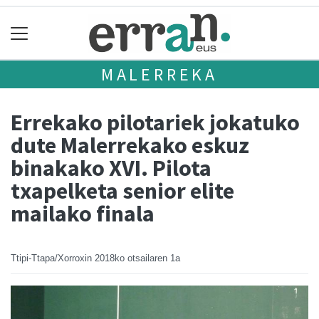
MALERREKA
Errekako pilotariek jokatuko
dute Malerrekako eskuz
binakako XVI. Pilota
txapelketa senior elite
mailako finala
Ttipi-Ttapa/Xorroxin
2018ko otsailaren 1a