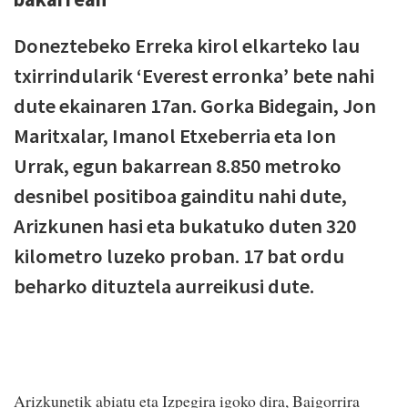
Doneztebeko Erreka kirol elkarteko lau
txirrindularik ‘Everest erronka’ bete nahi
dute ekainaren 17an. Gorka Bidegain, Jon
Maritxalar, Imanol Etxeberria eta Ion
Urrak, egun bakarrean 8.850 metroko
desnibel positiboa gainditu nahi dute,
Arizkunen hasi eta bukatuko duten 320
kilometro luzeko proban. 17 bat ordu
beharko dituztela aurreikusi dute.
Arizkunetik abiatu eta Izpegira igoko dira, Baigorrira