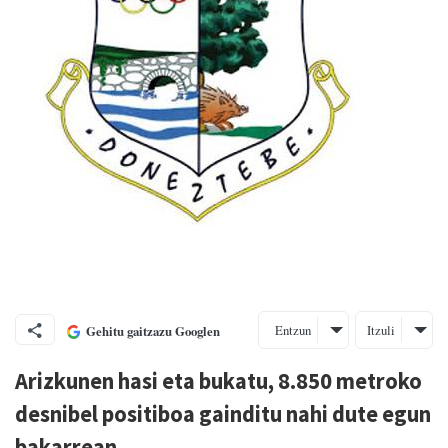
Entzun
Itzuli
Gehitu gaitzazu Googlen
Arizkunen hasi eta bukatu, 8.850 metroko
desnibel positiboa gainditu nahi dute egun
bakarrean