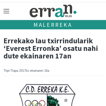
MALERREKA
Errekako lau txirrindularik
‘Everest Erronka’ osatu nahi
dute ekainaren 17an
Ttipi-Ttapa
2017ko ekainaren 16a