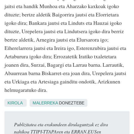
jaitsi eta handik Munhoa eta Aharzako kaxkoak igoko
dituzte; bertze aldetik Baigorrira jautsi eta Elorrietara
igoko dira; Bankara jautsi eta Linduts eta Hauzai igoko
dituzte, Urepelera jautsi eta Lindutsera igoko dira berriz
bertze aldetik, Arnegira jautsi eta Elursarora igo;
Eiherelarrera jautsi eta Ireira igo, Esterenzubira jautsi eta
Artaburura igoko dira; Errozatetik Iratiko txaletetara
joanen dira, Surzai, Bagargi eta Larrau barna. Larrautik,
Abaurrean barna Biskarret-era joan dira, Urepelera jautsi
eta Urkiaga eta Artesiaga gainditu ondotik, Arizkunen
helmugaratuko dira.
KIROLA
MALERREKA
DONEZTEBE
Publizitatea eta erakundeen dirulaguntzak ez dira
nahikoa TTIPI-TTAPAren eta ERRAN.EUSen