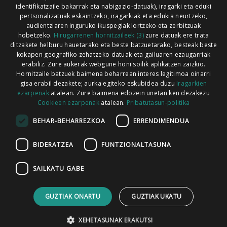
identifikatzaile bakarrak eta nabigazio-datuak), iragarki eta eduki
pertsonalizatuak eskaintzeko, iragarkiak eta edukia neurtzeko,
audientziaren inguruko ikuspegiak lortzeko eta zerbitzuak
hobetzeko.
Hirugarrenen hornitzaileek (3)
zure datuak ere trata
ditzakete helburu hauetarako eta beste batzuetarako, besteak beste
Codesyntaxek garatua
kokapen geografiko zehatzeko datuak eta gailuaren ezaugarriak
erabiliz. Zure aukerak webgune honi soilik aplikatzen zaizkio.
Hornitzaile batzuek baimena beharrean interes legitimoa oinarri
gisa erabil dezakete; aurka egiteko eskubidea duzu
Iragarkien
ezarpenak
atalean. Zure baimena edozein unetan ken dezakezu
Cookieen ezarpenak
atalean.
Pribatutasun-politika
HONI BURUZ
LEGE OHARRA
PUBLIZITATEA
BEHAR-BEHARREZKOA
ERRENDIMENDUA
ARAUAK
HARREMANETARAKO
RSS
BIDERATZEA
FUNTZIONALTASUNA
SAILKATU GABE
GUZTIAK ONARTU
GUZTIAK UKATU
XEHETASUNAK ERAKUTSI