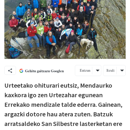
Entzun
Itzuli
Gehitu gaitzazu Googlen
Urteetako ohiturari eutsiz, Mendaurko
kaxkora igo zen Urtezahar egunean
Errekako mendizale talde ederra. Gainean,
argazki dotore hau atera zuten. Batzuk
arratsaldeko San Silbestre lasterketan ere