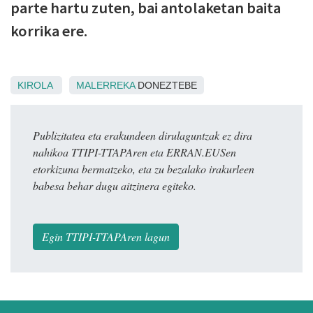
parte hartu zuten, bai antolaketan baita
korrika ere.
KIROLA
MALERREKA
DONEZTEBE
Publizitatea eta erakundeen dirulaguntzak ez dira
nahikoa TTIPI-TTAPAren eta ERRAN.EUSen
etorkizuna bermatzeko, eta zu bezalako irakurleen
babesa behar dugu aitzinera egiteko.
Egin TTIPI-TTAPAren lagun