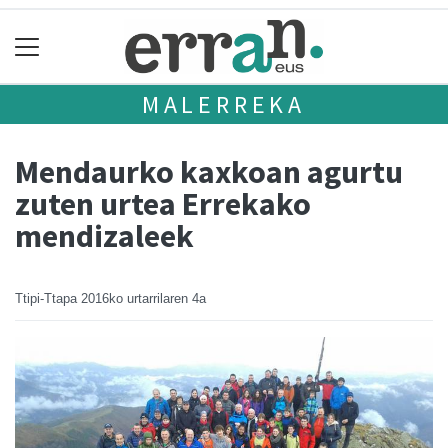
MALERREKA
Mendaurko kaxkoan agurtu
zuten urtea Errekako
mendizaleek
Ttipi-Ttapa
2016ko urtarrilaren 4a