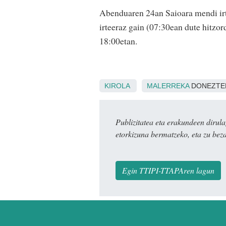
Abenduaren 24an Saioara mendi irt
irteeraz gain (07:30ean dute hitzor
18:00etan.
KIROLA
MALERREKA
DONEZTE
Publizitatea eta erakundeen dir
etorkizuna bermatzeko, eta zu bez
Egin TTIPI-TTAPAren lagun