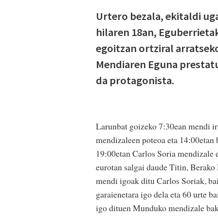
Urtero bezala, ekitaldi u
hilaren 18an, Eguberrieta
egoitzan ortziral arratse
Mendiaren Eguna prestatu
da protagonista.
Larunbat goizeko 7:30ean mendi irt
mendizaleen poteoa eta 14:00etan b
19:00etan Carlos Soria mendizale 
eurotan salgai daude Titin, Berako
mendi igoak ditu Carlos Soriak, bai
garaienetara igo dela eta 60 urte 
igo dituen Munduko mendizale baka