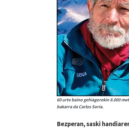
60 urte baino gehiagorekin 8.000 me
bakarra da Carlos Soria.
Bezperan, saski handiare