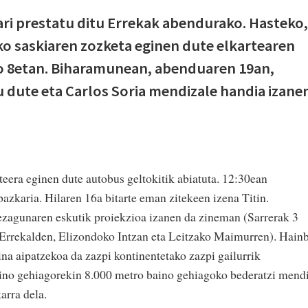
gari prestatu ditu Errekak abendurako. Hasteko,
ko saskiaren zozketa eginen dute elkartearen
ko 8etan. Biharamunean, abenduaren 19an,
 dute eta Carlos Soria mendizale handia izane
eera eginen dute autobus geltokitik abiatuta. 12:30ean
azkaria. Hilaren 16a bitarte eman zitekeen izena Titin.
ezagunaren eskutik proiekzioa izanen da zineman (Sarrerak 3
 Errekalden, Elizondoko Intzan eta Leitzako Maimurren). Hain
na aipatzekoa da zazpi kontinentetako zazpi gailurrik
baino gehiagorekin 8.000 metro baino gehiagoko bederatzi mend
rra dela.