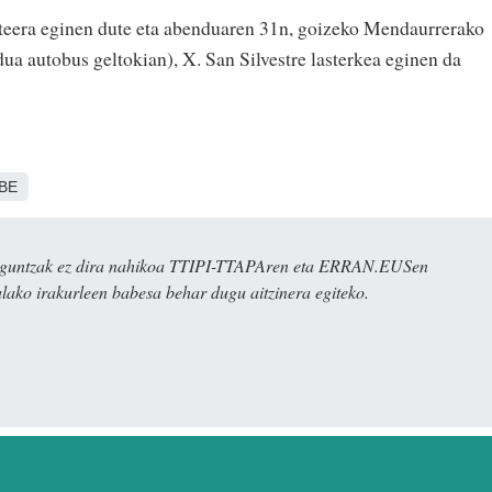
eera eginen dute eta abenduaren 31n, goizeko Mendaurrerako
dua autobus geltokian), X. San Silvestre lasterkea eginen da
BE
ulaguntzak ez dira nahikoa TTIPI-TTAPAren eta ERRAN.EUSen
alako irakurleen babesa behar dugu aitzinera egiteko.