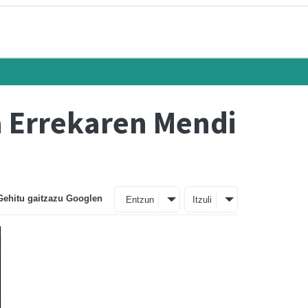
a Errekaren Mendi
Gehitu gaitzazu Googlen
Entzun
Itzuli