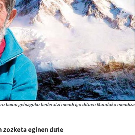
tro baino gehiagoko bederatzi mendi igo dituen Munduko mendiza
n zozketa eginen dute