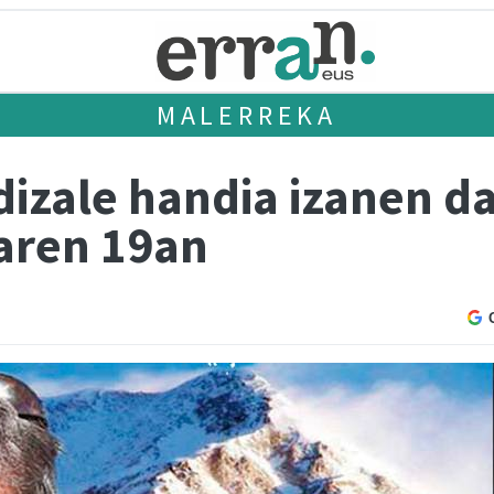
MALERREKA
dizale handia izanen d
aren 19an