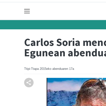
Carlos Soria men
Egunean abendu
Ttipi-Ttapa
2015eko abenduaren 17a