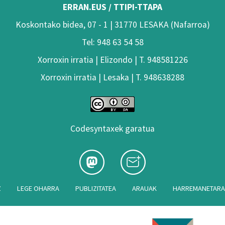
ERRAN.EUS / TTIPI-TTAPA
Koskontako bidea, 07 - 1 | 31770 LESAKA (Nafarroa)
Tel: 948 63 54 58
Xorroxin irratia | Elizondo | T. 948581226
Xorroxin irratia | Lesaka | T. 948638288
Codesyntaxek garatua
Z
LEGE OHARRA
PUBLIZITATEA
ARAUAK
HARREMANETAR