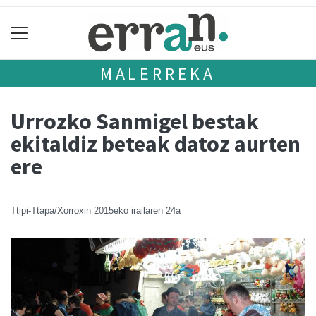
MALERREKA
Urrozko Sanmigel bestak
ekitaldiz beteak datoz aurten
ere
Ttipi-Ttapa/Xorroxin
2015eko irailaren 24a