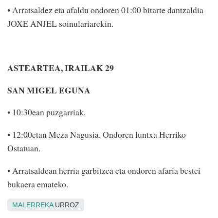
• Arratsaldez eta afaldu ondoren 01:00 bitarte dantzaldia
JOXE ANJEL soinulariarekin.
ASTEARTEA, IRAILAK 29
SAN MIGEL EGUNA
• 10:30ean puzgarriak.
• 12:00etan Meza Nagusia. Ondoren lun­txa Herriko
Ostatuan.
• Arratsaldean herria garbitzea eta ondoren afaria bestei
bukaera emateko.
MALERREKA
URROZ