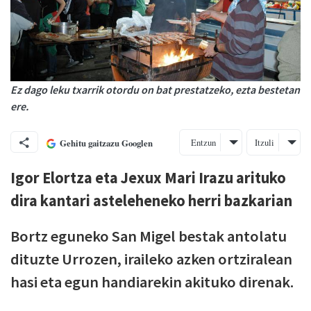
Ez dago leku txarrik otordu on bat prestatzeko, ezta bestetan
ere.
Entzun
Itzuli
Gehitu gaitzazu Googlen
Igor Elortza eta Jexux Mari Irazu arituko
dira kantari asteleheneko herri bazkarian
Bortz eguneko San Migel bestak antolatu
dituzte Urrozen, iraileko azken ortziralean
hasi eta egun handiarekin akituko direnak.