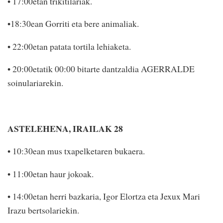
• 17:00etan trikitilariak.
•18:30ean Gorriti eta bere animaliak.
• 22:00etan patata tortila lehiaketa.
• 20:00etatik 00:00 bitarte dantzaldia AGERRALDE
soinulariarekin.
ASTELEHENA, IRAILAK 28
• 10:30ean mus txapelketaren bukaera.
• 11:00etan haur jokoak.
• 14:00etan herri bazkaria, Igor Elortza eta Jexux Mari
Irazu ber­tsolariekin.