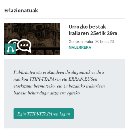
Erlazionatuak
Urrozko bestak
irailaren 25etik 29ra
Xorroxin irratia
2015 ira 23
MALERREKA
Publizitatea eta erakundeen dirulaguntzak ez dira
nahikoa TTIPI-TTAPAren eta ERRAN.EUSen
etorkizuna bermatzeko, eta zu bezalako irakurleen
babesa behar dugu aitzinera egiteko.
Egin TTIPI-TTAPAren lagun