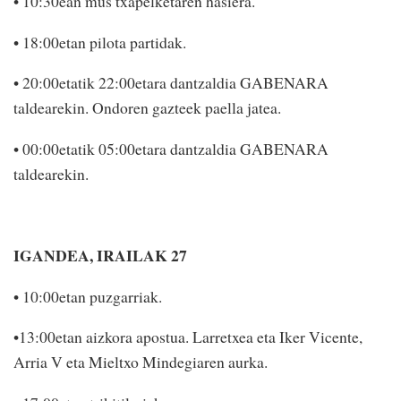
• 10:30ean mus txapelketaren hasiera.
• 18:00etan pilota partidak.
• 20:00etatik 22:00etara dantzaldia GABENARA
taldearekin. Ondoren gazteek paella jatea.
• 00:00etatik 05:00etara dantzaldia GABENARA
taldearekin.
IGANDEA, IRAILAK 27
• 10:00etan puzgarriak.
•13:00etan aizkora apostua. Larretxea eta Iker Vicente,
Arria V eta Mieltxo Mindegiaren aurka.