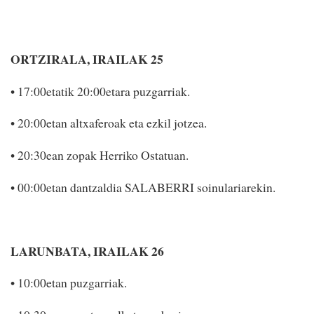
ORTZIRALA, IRAILAK 25
• 17:00etatik 20:00etara puzgarriak.
• 20:00etan altxaferoak eta ezkil jotzea.
• 20:30ean zopak He­rriko Ostatuan.
• 00:00etan dantzaldia SALABERRI soinulariarekin.
LARUNBATA, IRAILAK 26
• 10:00etan puzgarriak.