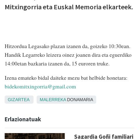
Mitxingorria eta Euskal Memoria elkarteek.
Hitzordua Legasako plazan izanen da, goizeko 10:30ean.
Handik Legarreko leizera oinez joanen dira eta eguerdiko
14:00etan bazkaria izanen da, 15 euroren truke.
Izena emateko bidal daiteke mezu bat helbide honetara:
bidekomitxingorria@gmail.com
GIZARTEA
MALERREKA
DONAMARIA
Erlazionatuak
Sagardia Goñi familiari