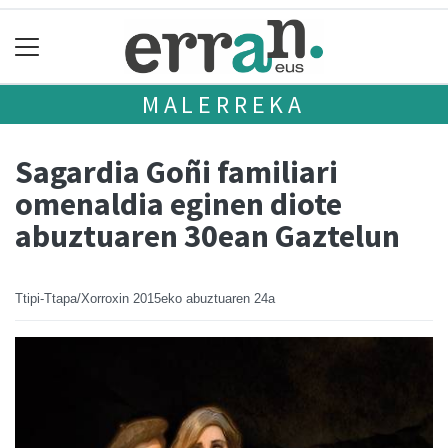
MALERREKA
Sagardia Goñi familiari
omenaldia eginen diote
abuztuaren 30ean Gaztelun
Ttipi-Ttapa/Xorroxin
2015eko abuztuaren 24a