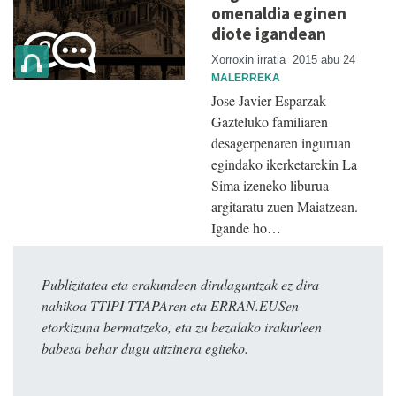
omenaldia eginen
diote igandean
Xorroxin irratia
2015 abu 24
MALERREKA
Jose Javier Esparzak
Gazteluko familiaren
desagerpenaren inguruan
egindako ikerketarekin La
Sima izeneko liburua
argitaratu zuen Maiatzean.
Igande ho…
Publizitatea eta erakundeen dirulaguntzak ez dira
nahikoa TTIPI-TTAPAren eta ERRAN.EUSen
etorkizuna bermatzeko, eta zu bezalako irakurleen
babesa behar dugu aitzinera egiteko.