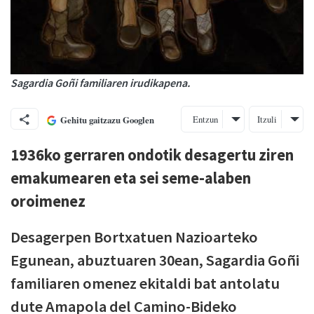
Sagardia Goñi familiaren irudikapena.
Entzun
Itzuli
Gehitu gaitzazu Googlen
1936ko gerraren ondotik desagertu ziren
emakumearen eta sei seme-alaben
oroimenez
Desagerpen Bortxatuen Nazioarteko
Egunean, abuztuaren 30ean, Sagardia Goñi
familiaren omenez ekitaldi bat antolatu
dute Amapola del Camino-Bideko