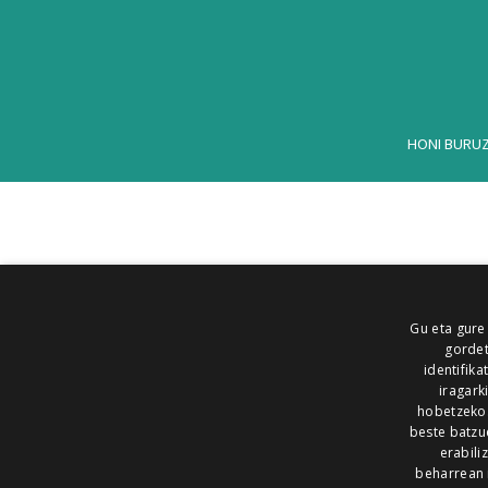
HONI BURU
Gu eta gure
gordet
identifika
iragark
hobetzeko
beste batzu
erabili
beharrean 