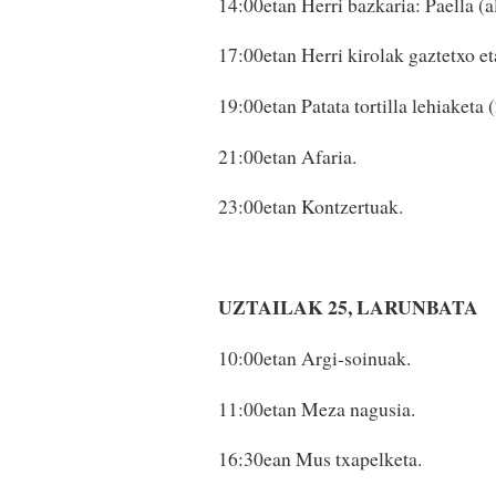
14:00etan Herri bazkaria: Paella (
17:00etan Herri kirolak gaztetxo et
19:00etan Patata tortilla lehiaketa 
21:00etan Afaria.
23:00etan Kontzertuak.
UZTAILAK 25, LARUNBATA
10:00etan Argi-soinuak.
11:00etan Meza nagusia.
16:30ean Mus txapelketa.