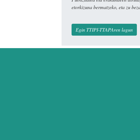
etorkizuna bermatzeko, eta zu bez
Egin TTIPI-TTAPAren lagun