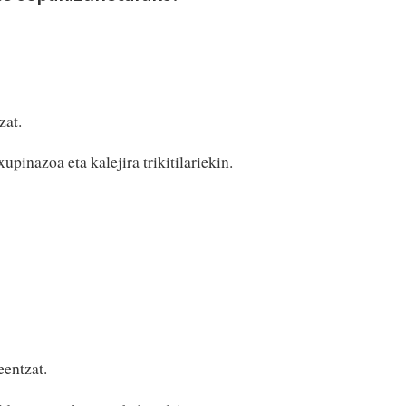
zat.
pinazoa eta kalejira trikitilariekin.
eentzat.