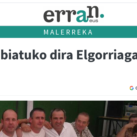
MALERREKA
biatuko dira Elgorriag