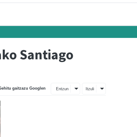
ako Santiago
Gehitu gaitzazu Googlen
Entzun
Itzuli