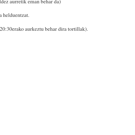
aldez aurretik eman behar da)
a helduentzat.
(20:30erako aurkeztu behar dira tortillak).