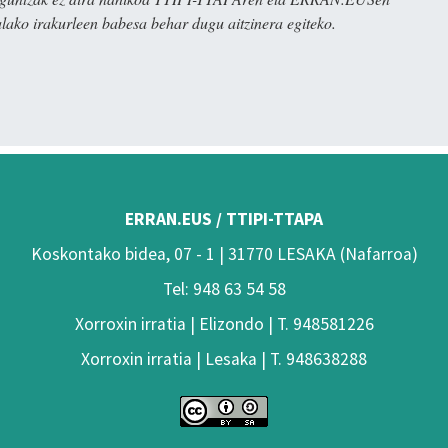
alako irakurleen babesa behar dugu aitzinera egiteko.
ERRAN.EUS / TTIPI-TTAPA
Koskontako bidea, 07 - 1 | 31770 LESAKA (Nafarroa)
Tel: 948 63 54 58
Xorroxin irratia | Elizondo | T. 948581226
Xorroxin irratia | Lesaka | T. 948638288