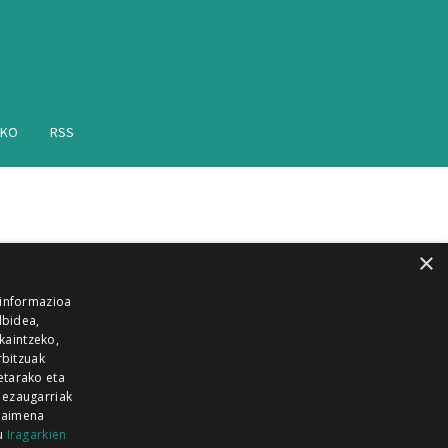
AKO
RSS
×
 informazioa
lbidea,
skaintzeko,
rbitzuak
etarako eta
 ezaugarriak
 baimena
zu
Iragarkien