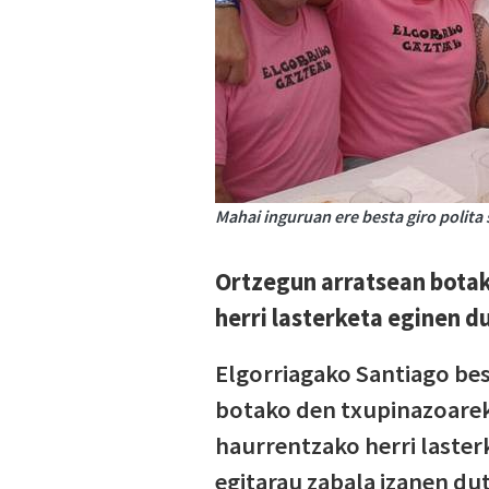
Mahai inguruan ere besta giro polita
Ortzegun arratsean botak
herri lasterketa eginen d
Elgorriagako Santiago bes
botako den txupinazoarekin
haurrentzako herri laster
egitarau zabala izanen du