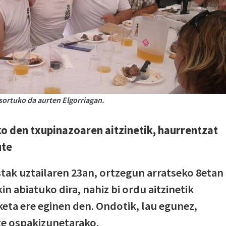
 sortuko da aurten Elgorriagan.
o den txupinazoaren aitzinetik, haurrentzat
ute
tak uztailaren 23an, ortzegun arratseko 8etan
 abiatuko dira, nahiz bi ordu aitzinetik
keta ere eginen den. Ondotik, lau egunez,
te ospakizunetarako.