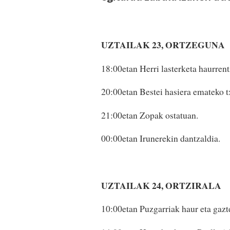
UZTAILAK 23, ORTZEGUNA
18:00etan Herri lasterketa haurrent
20:00etan Bestei hasiera emateko txu
21:00etan Zopak ostatuan.
00:00etan Irunerekin dantzaldia.
UZTAILAK 24, ORTZIRALA
10:00etan Puzgarriak haur eta gazt