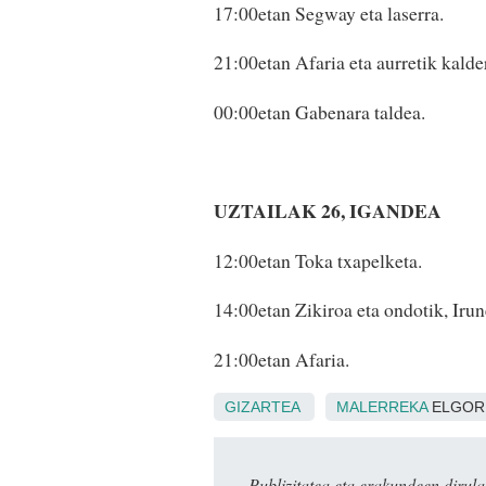
17:00etan Segway eta laserra.
21:00etan Afaria eta aurretik kalde
00:00etan Gabenara taldea.
UZTAILAK 26, IGANDEA
12:00etan Toka txapelketa.
14:00etan Zikiroa eta ondotik, Irune
21:00etan Afaria.
GIZARTEA
MALERREKA
ELGOR
Publizitatea eta erakundeen dir