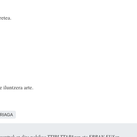
retea.
 iluntzera arte.
RIAGA
ulaguntzak ez dira nahikoa TTIPI-TTAPAren eta ERRAN.EUSen