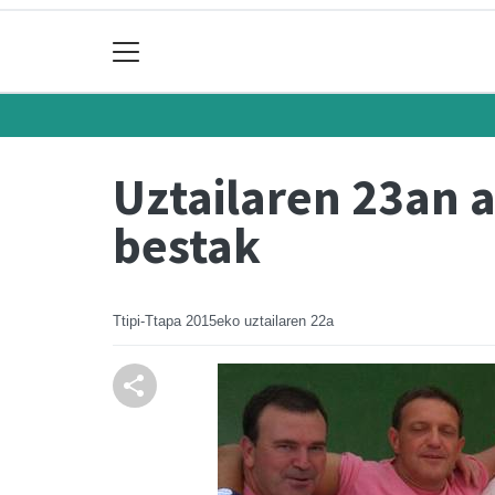
Uztailaren 23an a
bestak
Ttipi-Ttapa
2015eko uztailaren 22a