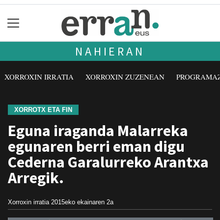
NAHIERAN
XORROXIN IRRATIA
XORROXIN ZUZENEAN
PROGRAMA
XORROTX ETA FIN
Eguna iraganda Malarreka
egunaren berri eman digu
Cederna Garalurreko Arantxa
Arregik.
Xorroxin irratia
2015eko ekainaren 2a