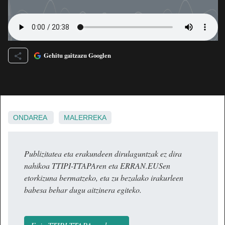
Gehitu gaitzazu Googlen
ONDAREA
MALERREKA
Publizitatea eta erakundeen dirulaguntzak ez dira
nahikoa TTIPI-TTAPAren eta ERRAN.EUSen
etorkizuna bermatzeko, eta zu bezalako irakurleen
babesa behar dugu aitzinera egiteko.